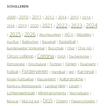
SCHULLEBEN
2010
2011
2012
2014
2009
2015
2016
|
|
|
|
|
|
|
2024
2022
2023
2021
2019
2020
2018
|
|
|
|
|
|
2025
2026
AG´s
Aktuelles
|
|
|
Abschlussfeier
|
|
|
Basketball
Ausflug
Baseball
|
Balltrichter
|
|
|
Chor AG
bundesweiter Vorlesetag
|
Busschule
|
Chor
|
|
Corona
Circus Lollipop
|
|
DASA
|
Dechenhöhle
|
Ferien
Demokratie
|
Einschulung
|
Fechten
|
|
Feuerwehr
|
Förderverein
Karneval
Fußball
|
|
Handball
|
Igel
|
|
Kulturstrolche
Kinder-Fußballtag
|
Klassenfahrt
|
|
Lesen
Känguru-Wettbewerb
|
Landtag NRW
|
|
Lichterwerkstatt
Miniphänomenta
|
|
Murmelbahn
|
OGS
Ostern
Mut tut gut
Musical
|
|
|
|
Papierschöpfen
|