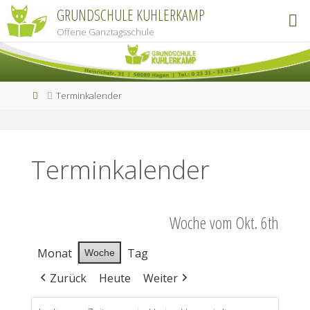
Zum
GRUNDSCHULE KUHLERKAMP
Inhalt
Offene Ganztagsschule
springen
Start
Terminkalender
Terminkalender
Woche vom Okt. 6th
Monat
Tag
Woche
Zurück
Heute
Weiter