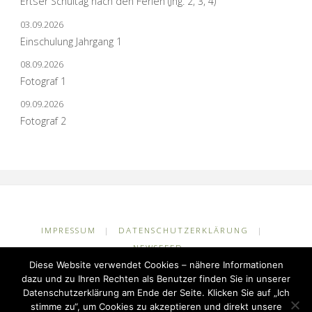
Ertser Schultag nach den Ferien (Jhg. 2, 3, 4)
03.09.2026
Einschulung Jahrgang 1
08.09.2026
Fotograf 1
09.09.2026
Fotograf 2
IMPRESSUM
|
DATENSCHUTZERKLÄRUNG
|
NEWSFEED
Diese Website verwendet Cookies – nähere Informationen
©2026 Grundschule Kuhlerkamp
dazu und zu Ihren Rechten als Benutzer finden Sie in unserer
Datenschutzerklärung am Ende der Seite. Klicken Sie auf „Ich
stimme zu“, um Cookies zu akzeptieren und direkt unsere