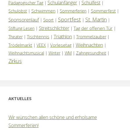
Schulanfänger
Schulfest
Pädagogischer Tag
|
|
|
Schwimmen
Sommerfest
Schulobst
|
|
Sommerferien
|
|
Sportfest
St. Martin
Sponsorenlauf
|
Sport
|
|
|
Streitschlichter
Tag der offenen Tür
Stiftung Lesen
|
|
|
Triathlon
Tischtennis
Theater
|
|
|
Trommelzauber
|
Weihnachten
Trödelmarkt
Vorlesetag
|
VEEX
|
|
|
Weihnachtsmusical
|
Winter
|
WM
|
Zahngesundheit
|
Zirkus
AKTUELLES
Wir wünschen allen schöne und erholsame
Sommerferien!