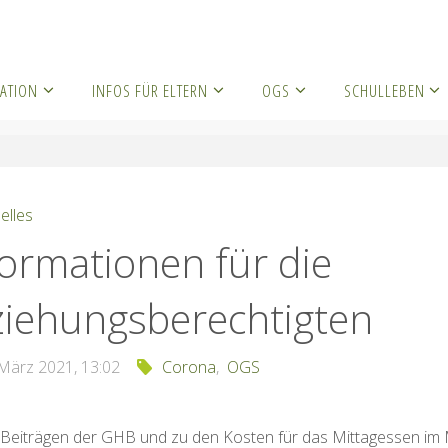
ATION
INFOS FÜR ELTERN
OGS
SCHULLEBEN
ktuelles
Informationen für die Erziehungsberechtigten
elles
formationen für die
ziehungsberechtigten
 März 2021, 13:02
Corona
,
OGS
 Beiträgen der GHB und zu den Kosten für das Mittagessen im