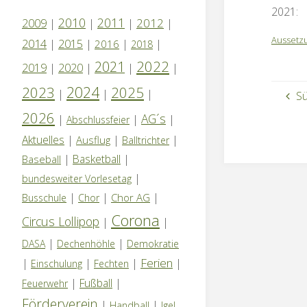
2021:
2010
2011
2012
2009
|
|
|
|
Aussetz
2014
|
2015
|
|
|
2016
2018
2022
2021
2019
|
2020
|
|
|
2024
2023
2025
|
|
|
Sü
2026
AG´s
|
|
|
Abschlussfeier
Aktuelles
|
|
|
Ausflug
Balltrichter
|
Basketball
|
Baseball
|
bundesweiter Vorlesetag
|
|
|
Chor AG
Busschule
Chor
Corona
Circus Lollipop
|
|
|
|
DASA
Dechenhöhle
Demokratie
Ferien
|
|
|
|
Einschulung
Fechten
|
Fußball
|
Feuerwehr
Förderverein
|
|
Handball
Igel