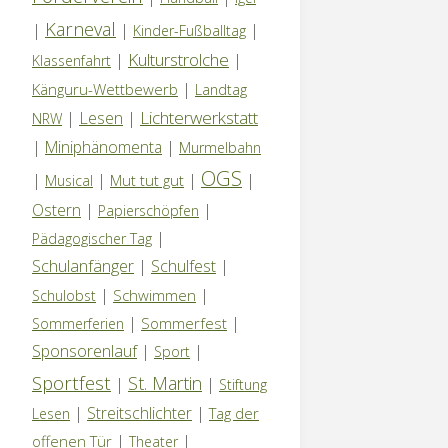
Karneval
|
|
|
Kinder-Fußballtag
Kulturstrolche
|
|
Klassenfahrt
|
Känguru-Wettbewerb
Landtag
Lichterwerkstatt
|
Lesen
|
NRW
|
Miniphänomenta
|
Murmelbahn
OGS
|
|
|
|
Mut tut gut
Musical
Ostern
|
|
Papierschöpfen
|
Pädagogischer Tag
Schulanfänger
|
Schulfest
|
|
|
Schwimmen
Schulobst
|
|
Sommerfest
Sommerferien
Sponsorenlauf
|
|
Sport
Sportfest
St. Martin
|
|
Stiftung
|
Streitschlichter
|
Tag der
Lesen
|
|
offenen Tür
Theater