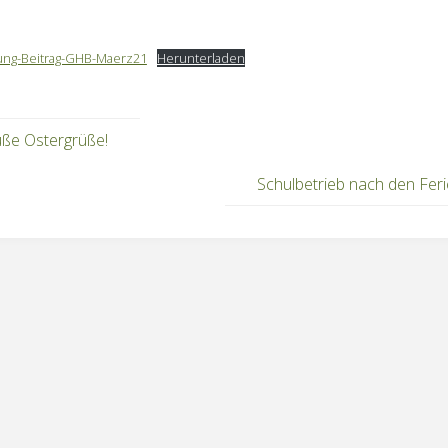
ung-Beitrag-GHB-Maerz21
Herunterladen
ße Ostergrüße!
Schulbetrieb nach den Fer