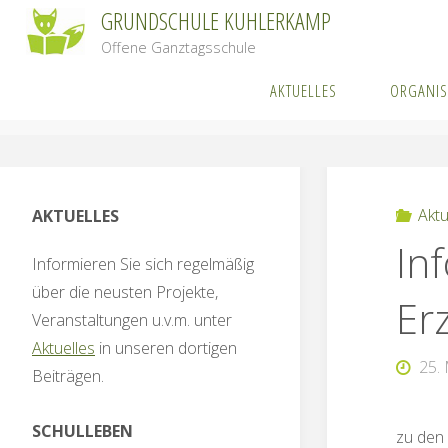
Zum
GRUNDSCHULE KUHLERKAMP
Inhalt
Offene Ganztagsschule
springen
AKTUELLES
ORGANIS
Start
A
Aktu
AKTUELLES
In
Informieren Sie sich regelmäßig
über die neusten Projekte,
Er
Veranstaltungen u.v.m. unter
Aktuelles
in unseren dortigen
25.
Beiträgen.
SCHULLEBEN
zu den