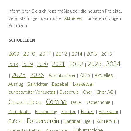
Informieren Sie sich regelmäßig über die neusten Projekte,
Veranstaltungen u.v.m. unter
Aktuelles
in unseren dortigen
Beiträgen.
SCHULLEBEN
2010
2011
2012
2014
2009
2015
2016
|
|
|
|
|
|
|
2024
2022
2023
2021
2019
2020
2018
|
|
|
|
|
|
2025
2026
AG´s
Aktuelles
|
|
|
Abschlussfeier
|
|
|
Basketball
Ausflug
Baseball
|
Balltrichter
|
|
|
Chor AG
bundesweiter Vorlesetag
|
Busschule
|
Chor
|
|
Corona
Circus Lollipop
|
|
DASA
|
Dechenhöhle
|
Ferien
Demokratie
|
Einschulung
|
Fechten
|
|
Feuerwehr
|
Förderverein
Karneval
Fußball
|
|
Handball
|
Igel
|
|
Kulturstrolche
Kinder-Fußballtag
|
Klassenfahrt
|
|