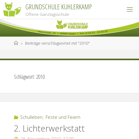
Zum
GRUNDSCHULE KUHLERKAMP
Inhalt
Offene Ganztagsschule
springen
Start
Beiträge verschlagwortet mit "2010"
Schlagwort:
2010
Schulleben
,
Feste und Feiern
2. Lichterwerkstatt
26. November 2010, 17:00