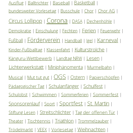
Basketball
Ausflug
Baseball
|
Balltrichter
|
|
|
Chor AG
bundesweiter Vorlesetag
|
Busschule
|
Chor
|
|
Corona
Circus Lollipop
|
|
DASA
|
Dechenhöhle
|
Ferien
Demokratie
|
Einschulung
|
Fechten
|
|
Feuerwehr
|
Förderverein
Karneval
Fußball
|
|
Handball
|
Igel
|
|
Kulturstrolche
Kinder-Fußballtag
|
Klassenfahrt
|
|
Lesen
Känguru-Wettbewerb
|
Landtag NRW
|
|
Lichterwerkstatt
Miniphänomenta
|
|
Murmelbahn
|
OGS
Ostern
Mut tut gut
Musical
|
|
|
|
Papierschöpfen
|
Schulanfänger
Schulfest
Pädagogischer Tag
|
|
|
Schwimmen
Sommerfest
Schulobst
|
|
Sommerferien
|
|
Sportfest
St. Martin
Sponsorenlauf
|
Sport
|
|
|
Streitschlichter
Tag der offenen Tür
Stiftung Lesen
|
|
|
Triathlon
Tischtennis
Theater
|
|
|
Trommelzauber
|
Weihnachten
Trödelmarkt
Vorlesetag
|
VEEX
|
|
|