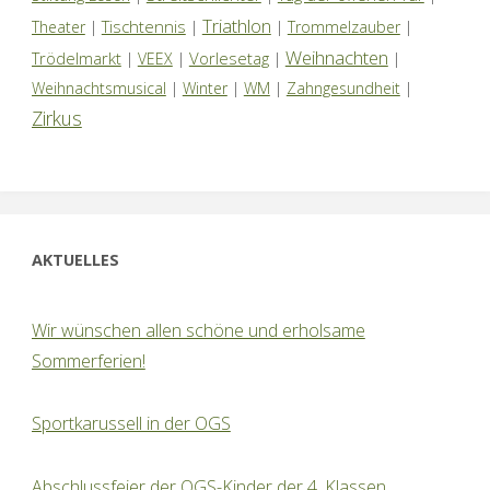
Triathlon
Tischtennis
Theater
|
|
|
Trommelzauber
|
Weihnachten
Trödelmarkt
Vorlesetag
|
VEEX
|
|
|
Weihnachtsmusical
|
Winter
|
WM
|
Zahngesundheit
|
Zirkus
AKTUELLES
Wir wünschen allen schöne und erholsame
Sommerferien!
Sportkarussell in der OGS
Abschlussfeier der OGS-Kinder der 4. Klassen