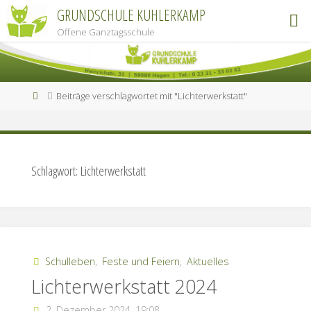
Zum
GRUNDSCHULE KUHLERKAMP
Inhalt
Offene Ganztagsschule
springen
Start
Beiträge verschlagwortet mit "Lichterwerkstatt"
Schlagwort:
Lichterwerkstatt
Schulleben
,
Feste und Feiern
,
Aktuelles
Lichterwerkstatt 2024
2. Dezember 2024, 19:08