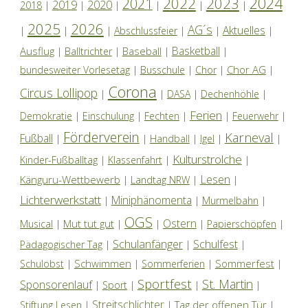
2024
2022
2023
2021
2019
2020
2018
|
|
|
|
|
|
2025
2026
AG´s
Aktuelles
|
|
|
Abschlussfeier
|
|
|
Basketball
Ausflug
Baseball
|
Balltrichter
|
|
|
Chor AG
bundesweiter Vorlesetag
|
Busschule
|
Chor
|
|
Corona
Circus Lollipop
|
|
DASA
|
Dechenhöhle
|
Ferien
Demokratie
|
Einschulung
|
Fechten
|
|
Feuerwehr
|
Förderverein
Karneval
Fußball
|
|
Handball
|
Igel
|
|
Kulturstrolche
Kinder-Fußballtag
|
Klassenfahrt
|
|
Lesen
Känguru-Wettbewerb
|
Landtag NRW
|
|
Lichterwerkstatt
Miniphänomenta
|
|
Murmelbahn
|
OGS
Ostern
Mut tut gut
Musical
|
|
|
|
Papierschöpfen
|
Schulanfänger
Schulfest
Pädagogischer Tag
|
|
|
Schwimmen
Sommerfest
Schulobst
|
|
Sommerferien
|
|
Sportfest
St. Martin
Sponsorenlauf
|
Sport
|
|
|
Streitschlichter
Tag der offenen Tür
Stiftung Lesen
|
|
|