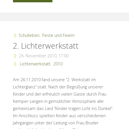
am
30.
November
Schulleben
,
Feste und Feiern
2. Lichterwerkstatt
2012”
26. November 2010, 17:00
Lichterwerkstatt
,
2010
Am 26.11.2010 fand unsere “2. Werkstatt im
Lichterglanz” statt. Nach der Begrüßung unserer
Kinder und der erfreulich vielen Gäste durch Frau
Kemper sangen in gemütlicher Atmosphäre alle
gemeinsam das Lied “Kinder tragen Licht ins Dunkel”.
Im Anschluss spielten Kinder aus verschiedenen
Jahrgängen unter der Leitung von Frau Bruder