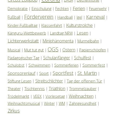
|
|
DASA
|
Dechenhöhle
|
Ferien
Demokratie
|
Einschulung
|
Fechten
|
|
Feuerwehr
|
Förderverein
Karneval
Fußball
|
|
Handball
|
Igel
|
|
Kulturstrolche
Kinder-Fußballtag
|
Klassenfahrt
|
|
Lesen
Känguru-Wettbewerb
|
Landtag NRW
|
|
Lichterwerkstatt
Miniphänomenta
|
|
Murmelbahn
|
OGS
Ostern
Mut tut gut
Musical
|
|
|
|
Papierschöpfen
|
Schulanfänger
Schulfest
Pädagogischer Tag
|
|
|
Schwimmen
Sommerfest
Schulobst
|
|
Sommerferien
|
|
Sportfest
St. Martin
Sponsorenlauf
|
Sport
|
|
|
Streitschlichter
Tag der offenen Tür
Stiftung Lesen
|
|
|
Triathlon
Tischtennis
Theater
|
|
|
Trommelzauber
|
Weihnachten
Trödelmarkt
Vorlesetag
|
VEEX
|
|
|
Weihnachtsmusical
|
Winter
|
WM
|
Zahngesundheit
|
Zirkus