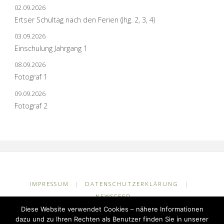
02.09.2026
Ertser Schultag nach den Ferien (Jhg. 2, 3, 4)
03.09.2026
Einschulung Jahrgang 1
08.09.2026
Fotograf 1
09.09.2026
Fotograf 2
IMPRESSUM
|
DATENSCHUTZERKLÄRUNG
|
NEWSFEED
Diese Website verwendet Cookies – nähere Informationen
©2026 Grundschule Kuhlerkamp
dazu und zu Ihren Rechten als Benutzer finden Sie in unserer