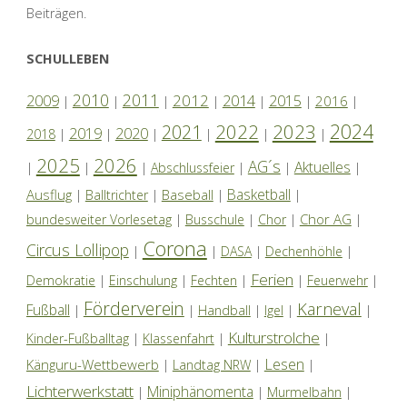
Beiträge
Beiträgen.
SCHULLEBEN
2010
2011
2012
2014
2009
2015
2016
|
|
|
|
|
|
|
2024
2022
2023
2021
2019
2020
2018
|
|
|
|
|
|
2025
2026
AG´s
Aktuelles
|
|
|
Abschlussfeier
|
|
|
Basketball
Ausflug
Baseball
|
Balltrichter
|
|
|
Chor AG
bundesweiter Vorlesetag
|
Busschule
|
Chor
|
|
Corona
Circus Lollipop
|
|
DASA
|
Dechenhöhle
|
Ferien
Demokratie
|
Einschulung
|
Fechten
|
|
Feuerwehr
|
Förderverein
Karneval
Fußball
|
|
Handball
|
Igel
|
|
Kulturstrolche
Kinder-Fußballtag
|
Klassenfahrt
|
|
Lesen
Känguru-Wettbewerb
|
Landtag NRW
|
|
Lichterwerkstatt
Miniphänomenta
|
|
Murmelbahn
|