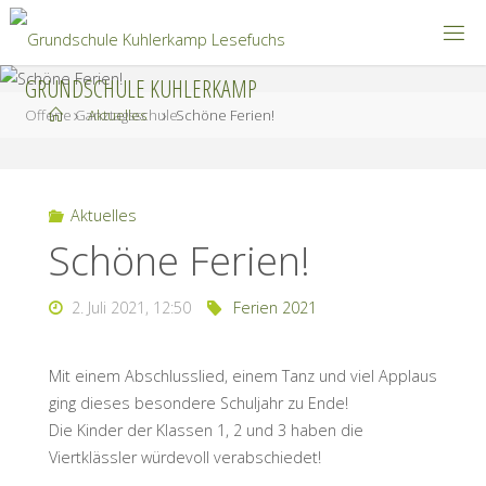
Zum
Inhalt
springen
GRUNDSCHULE KUHLERKAMP
Start
Offene Ganztagsschule
Aktuelles
Schöne Ferien!
Aktuelles
Schöne Ferien!
2. Juli 2021, 12:50
Ferien 2021
Mit einem Abschlusslied, einem Tanz und viel Applaus
ging dieses besondere Schuljahr zu Ende!
Die Kinder der Klassen 1, 2 und 3 haben die
Viertklässler würdevoll verabschiedet!