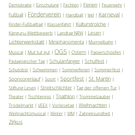
Ferien
Demokratie
|
Einschulung
|
Fechten
|
|
Feuerwehr
|
Förderverein
Karneval
Fußball
|
|
Handball
|
Igel
|
|
Kulturstrolche
Kinder-Fußballtag
|
Klassenfahrt
|
|
Lesen
Känguru-Wettbewerb
|
Landtag NRW
|
|
Lichterwerkstatt
Miniphänomenta
|
|
Murmelbahn
|
OGS
Ostern
Mut tut gut
Musical
|
|
|
|
Papierschöpfen
|
Schulanfänger
Schulfest
Pädagogischer Tag
|
|
|
Schwimmen
Sommerfest
Schulobst
|
|
Sommerferien
|
|
Sportfest
St. Martin
Sponsorenlauf
|
Sport
|
|
|
Streitschlichter
Tag der offenen Tür
Stiftung Lesen
|
|
|
Triathlon
Tischtennis
Theater
|
|
|
Trommelzauber
|
Weihnachten
Trödelmarkt
Vorlesetag
|
VEEX
|
|
|
Weihnachtsmusical
|
Winter
|
WM
|
Zahngesundheit
|
Zirkus