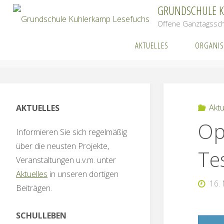
Zum
GRUNDSCHULE 
Inhalt
Offene Ganztagssch
springen
AKTUELLES
ORGANIS
Start
A
Aktu
AKTUELLES
Op
Informieren Sie sich regelmäßig
über die neusten Projekte,
Te
Veranstaltungen u.v.m. unter
Aktuelles
in unseren dortigen
16.
Beiträgen.
SCHULLEBEN