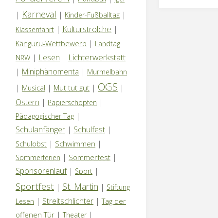
Karneval
|
|
|
Kinder-Fußballtag
Kulturstrolche
|
|
Klassenfahrt
|
Känguru-Wettbewerb
Landtag
Lichterwerkstatt
|
Lesen
|
NRW
|
Miniphänomenta
|
Murmelbahn
OGS
|
|
|
|
Mut tut gut
Musical
Ostern
|
|
Papierschöpfen
|
Pädagogischer Tag
Schulanfänger
|
Schulfest
|
|
|
Schwimmen
Schulobst
|
|
Sommerfest
Sommerferien
Sponsorenlauf
|
|
Sport
Sportfest
St. Martin
|
|
Stiftung
|
Streitschlichter
|
Tag der
Lesen
|
|
offenen Tür
Theater