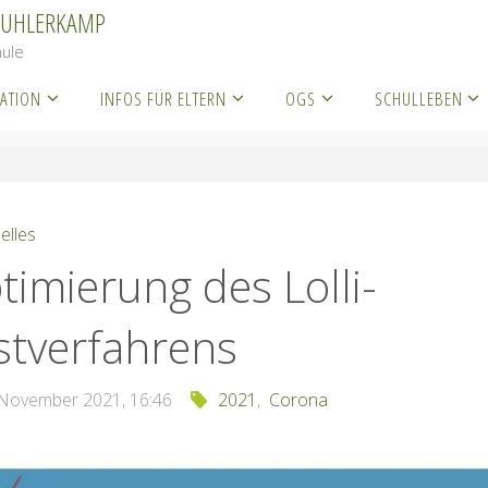
KUHLERKAMP
ule
ATION
INFOS FÜR ELTERN
OGS
SCHULLEBEN
ktuelles
Optimierung des Lolli-Testverfahrens
elles
timierung des Lolli-
stverfahrens
 November 2021, 16:46
2021
,
Corona