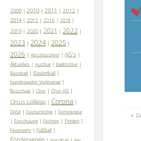
2010
2011
2012
2009
|
|
|
|
2014
|
2015
|
|
|
2016
2018
2022
2021
2019
|
2020
|
|
|
2024
2023
2025
|
|
|
2026
AG´s
|
|
|
Abschlussfeier
Aktuelles
|
|
|
Ausflug
Balltrichter
|
Basketball
|
Baseball
|
bundesweiter Vorlesetag
|
|
|
Chor AG
Busschule
Chor
Corona
Circus Lollipop
|
|
|
|
DASA
Dechenhöhle
Demokratie
De
Ferien
|
|
|
|
Einschulung
Fechten
|
Fußball
|
Feuerwehr
Förderverein
|
|
Handball
Igel