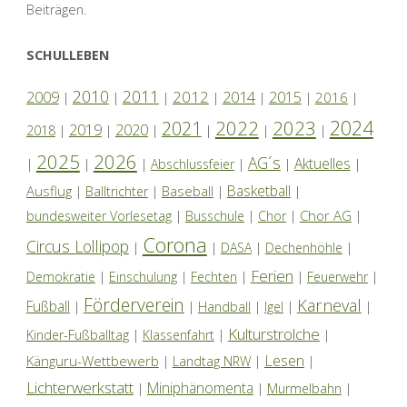
Beiträgen.
SCHULLEBEN
2010
2011
2012
2014
2009
2015
2016
|
|
|
|
|
|
|
2024
2022
2023
2021
2019
2020
2018
|
|
|
|
|
|
2025
2026
AG´s
Aktuelles
|
|
|
Abschlussfeier
|
|
|
Basketball
Ausflug
Baseball
|
Balltrichter
|
|
|
Chor AG
bundesweiter Vorlesetag
|
Busschule
|
Chor
|
|
Corona
Circus Lollipop
|
|
DASA
|
Dechenhöhle
|
Ferien
Demokratie
|
Einschulung
|
Fechten
|
|
Feuerwehr
|
Förderverein
Karneval
Fußball
|
|
Handball
|
Igel
|
|
Kulturstrolche
Kinder-Fußballtag
|
Klassenfahrt
|
|
Lesen
Känguru-Wettbewerb
|
Landtag NRW
|
|
Lichterwerkstatt
Miniphänomenta
|
|
Murmelbahn
|