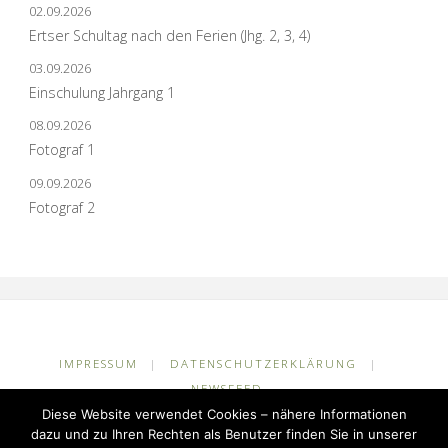
02.09.2026
Ertser Schultag nach den Ferien (Jhg. 2, 3, 4)
03.09.2026
Einschulung Jahrgang 1
08.09.2026
Fotograf 1
09.09.2026
Fotograf 2
IMPRESSUM
|
DATENSCHUTZERKLÄRUNG
|
NEWSFEED
Diese Website verwendet Cookies – nähere Informationen
©2026 Grundschule Kuhlerkamp
dazu und zu Ihren Rechten als Benutzer finden Sie in unserer