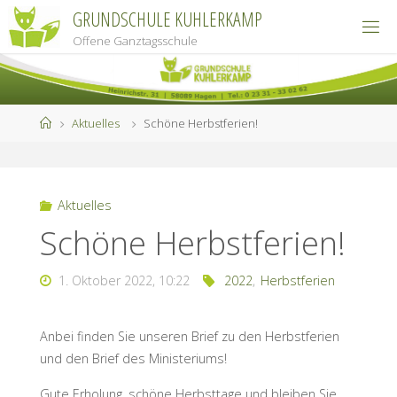
Zum
GRUNDSCHULE KUHLERKAMP
Inhalt
Offene Ganztagsschule
springen
Start
Aktuelles
Schöne Herbstferien!
Aktuelles
Schöne Herbstferien!
1. Oktober 2022, 10:22
2022
,
Herbstferien
Anbei finden Sie unseren Brief zu den Herbstferien
und den Brief des Ministeriums!
Gute Erholung, schöne Herbsttage und bleiben Sie