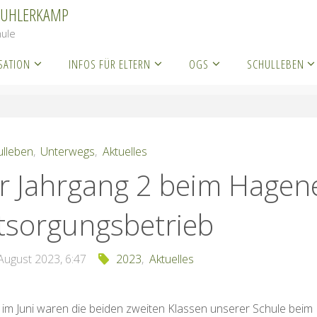
KUHLERKAMP
ule
SATION
INFOS FÜR ELTERN
OGS
SCHULLEBEN
chulleben
Der Jahrgang 2 beim Hagener Entsorgungsbetrieb
ulleben
,
Unterwegs
,
Aktuelles
r Jahrgang 2 beim Hagen
tsorgungsbetrieb
August 2023, 6:47
2023
,
Aktuelles
 im Juni waren die beiden zweiten Klassen unserer Schule beim