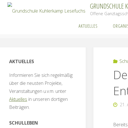
Zum
GRUNDSCHULE 
Inhalt
Offene Ganztagssch
springen
AKTUELLES
ORGANI
Start
S
Sch
AKTUELLES
De
Informieren Sie sich regelmäßig
über die neusten Projekte,
En
Veranstaltungen u.v.m. unter
Aktuelles
in unseren dortigen
21. 
Beiträgen.
SCHULLEBEN
Bereits