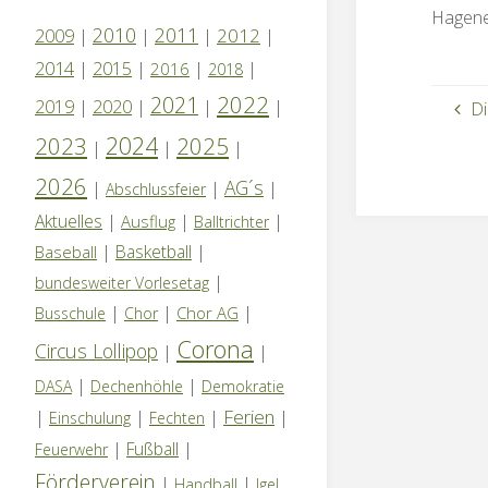
Hagene
2010
2011
2012
2009
|
|
|
|
2014
|
2015
|
|
|
2016
2018
2022
2021
2019
|
2020
|
|
|
Di
2024
2023
2025
|
|
|
2026
AG´s
|
|
|
Abschlussfeier
Aktuelles
|
|
|
Ausflug
Balltrichter
|
Basketball
|
Baseball
|
bundesweiter Vorlesetag
|
|
|
Chor AG
Busschule
Chor
Corona
Circus Lollipop
|
|
|
|
DASA
Dechenhöhle
Demokratie
Ferien
|
|
|
|
Einschulung
Fechten
|
Fußball
|
Feuerwehr
Förderverein
|
|
Handball
Igel