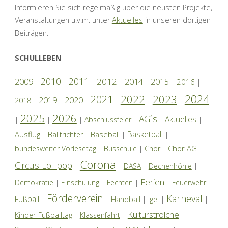
Informieren Sie sich regelmäßig über die neusten Projekte,
Veranstaltungen u.v.m. unter
Aktuelles
in unseren dortigen
Beiträgen.
SCHULLEBEN
2010
2011
2012
2014
2009
2015
2016
|
|
|
|
|
|
|
2024
2022
2023
2021
2019
2020
2018
|
|
|
|
|
|
2025
2026
AG´s
Aktuelles
|
|
|
Abschlussfeier
|
|
|
Basketball
Ausflug
Baseball
|
Balltrichter
|
|
|
Chor AG
bundesweiter Vorlesetag
|
Busschule
|
Chor
|
|
Corona
Circus Lollipop
|
|
DASA
|
Dechenhöhle
|
Ferien
Demokratie
|
Einschulung
|
Fechten
|
|
Feuerwehr
|
Förderverein
Karneval
Fußball
|
|
Handball
|
Igel
|
|
Kulturstrolche
Kinder-Fußballtag
|
Klassenfahrt
|
|