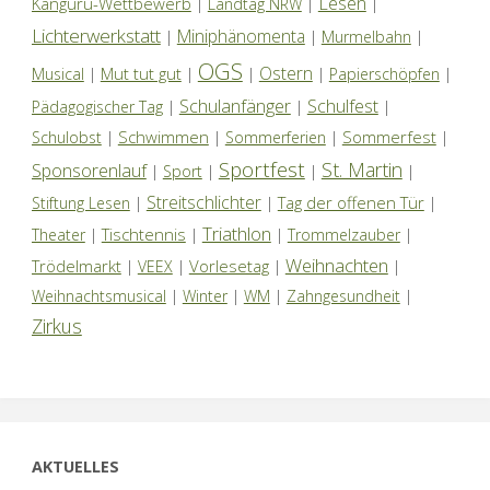
Lesen
Känguru-Wettbewerb
|
Landtag NRW
|
|
Lichterwerkstatt
Miniphänomenta
|
|
Murmelbahn
|
OGS
Ostern
Mut tut gut
Musical
|
|
|
|
Papierschöpfen
|
Schulanfänger
Schulfest
Pädagogischer Tag
|
|
|
Schwimmen
Sommerfest
Schulobst
|
|
Sommerferien
|
|
Sportfest
St. Martin
Sponsorenlauf
|
Sport
|
|
|
Streitschlichter
Tag der offenen Tür
Stiftung Lesen
|
|
|
Triathlon
Tischtennis
Theater
|
|
|
Trommelzauber
|
Weihnachten
Trödelmarkt
Vorlesetag
|
VEEX
|
|
|
Weihnachtsmusical
|
Winter
|
WM
|
Zahngesundheit
|
Zirkus
AKTUELLES