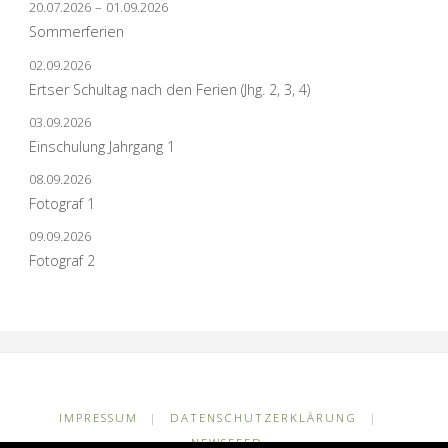
20.07.2026
–
01.09.2026
Sommerferien
02.09.2026
Ertser Schultag nach den Ferien (Jhg. 2, 3, 4)
03.09.2026
Einschulung Jahrgang 1
08.09.2026
Fotograf 1
09.09.2026
Fotograf 2
IMPRESSUM
|
DATENSCHUTZERKLÄRUNG
|
NEWSFEED