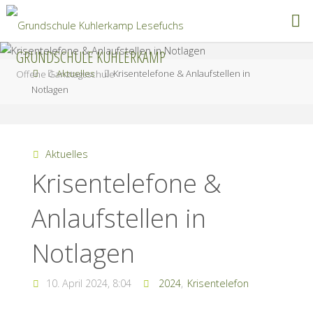
Zum
Inhalt
springen
GRUNDSCHULE KUHLERKAMP
Start
Aktuelles
Krisentelefone & Anlaufstellen in
Offene Ganztagsschule
Notlagen
Aktuelles
Krisentelefone &
Anlaufstellen in
Notlagen
10. April 2024, 8:04
2024
,
Krisentelefon