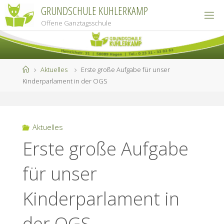
Zum
GRUNDSCHULE KUHLERKAMP
Inhalt
Offene Ganztagsschule
springen
Start
Aktuelles
Erste große Aufgabe für unser
Kinderparlament in der OGS
Aktuelles
Erste große Aufgabe
für unser
Kinderparlament in
der OGS