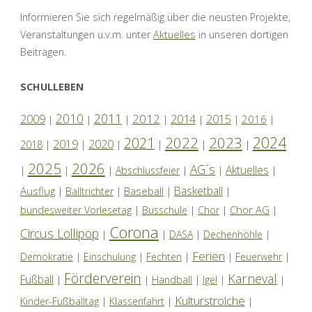
Informieren Sie sich regelmäßig über die neusten Projekte,
Veranstaltungen u.v.m. unter
Aktuelles
in unseren dortigen
Beiträgen.
SCHULLEBEN
2010
2011
2012
2014
2009
2015
2016
|
|
|
|
|
|
|
2024
2022
2023
2021
2019
2020
2018
|
|
|
|
|
|
2025
2026
AG´s
Aktuelles
|
|
|
Abschlussfeier
|
|
|
Basketball
Ausflug
Baseball
|
Balltrichter
|
|
|
Chor AG
bundesweiter Vorlesetag
|
Busschule
|
Chor
|
|
Corona
Circus Lollipop
|
|
DASA
|
Dechenhöhle
|
Ferien
Demokratie
|
Einschulung
|
Fechten
|
|
Feuerwehr
|
Förderverein
Karneval
Fußball
|
|
Handball
|
Igel
|
|
Kulturstrolche
Kinder-Fußballtag
|
Klassenfahrt
|
|