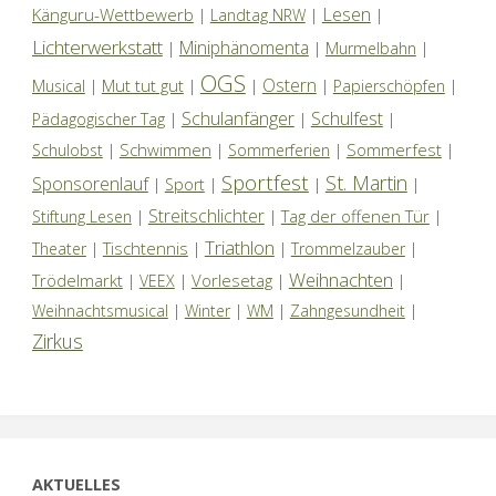
Lesen
Känguru-Wettbewerb
|
Landtag NRW
|
|
Lichterwerkstatt
Miniphänomenta
|
|
Murmelbahn
|
OGS
Ostern
Mut tut gut
Musical
|
|
|
|
Papierschöpfen
|
Schulanfänger
Schulfest
Pädagogischer Tag
|
|
|
Schwimmen
Sommerfest
Schulobst
|
|
Sommerferien
|
|
Sportfest
St. Martin
Sponsorenlauf
|
Sport
|
|
|
Streitschlichter
Tag der offenen Tür
Stiftung Lesen
|
|
|
Triathlon
Tischtennis
Theater
|
|
|
Trommelzauber
|
Weihnachten
Trödelmarkt
Vorlesetag
|
VEEX
|
|
|
Weihnachtsmusical
|
Winter
|
WM
|
Zahngesundheit
|
Zirkus
AKTUELLES