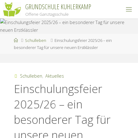
Zum
GRUNDSCHULE KUHLERKAMP
Inhalt
Offene Ganztagsschule
springen
Start
Schulleben
Einschulungsfeier 2025/26 – ein
besonderer Tag für unsere neuen Erstklässler
Schulleben
,
Aktuelles
Einschulungsfeier
2025/26 – ein
besonderer Tag für
unsere neuen