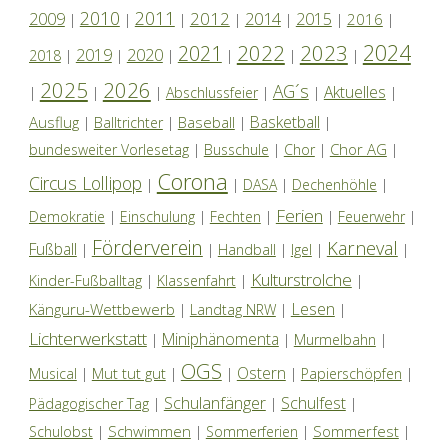
2010
2011
2012
2014
2009
2015
2016
|
|
|
|
|
|
|
2024
2022
2023
2021
2019
2020
2018
|
|
|
|
|
|
2025
2026
AG´s
Aktuelles
|
|
|
Abschlussfeier
|
|
|
Basketball
Ausflug
Baseball
|
Balltrichter
|
|
|
Chor AG
bundesweiter Vorlesetag
|
Busschule
|
Chor
|
|
Corona
Circus Lollipop
|
|
DASA
|
Dechenhöhle
|
Ferien
Demokratie
|
Einschulung
|
Fechten
|
|
Feuerwehr
|
Förderverein
Karneval
Fußball
|
|
Handball
|
Igel
|
|
Kulturstrolche
Kinder-Fußballtag
|
Klassenfahrt
|
|
Lesen
Känguru-Wettbewerb
|
Landtag NRW
|
|
Lichterwerkstatt
Miniphänomenta
|
|
Murmelbahn
|
OGS
Ostern
Mut tut gut
Musical
|
|
|
|
Papierschöpfen
|
Schulanfänger
Schulfest
Pädagogischer Tag
|
|
|
Schwimmen
Sommerfest
Schulobst
|
|
Sommerferien
|
|