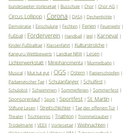
Chor AG
bundesweiter Vorlesetag
|
Busschule
|
Chor
|
|
Corona
Circus Lollipop
|
|
DASA
|
Dechenhöhle
|
Ferien
Demokratie
|
Einschulung
|
Fechten
|
|
Feuerwehr
|
Förderverein
Karneval
Fußball
|
|
Handball
|
Igel
|
|
Kulturstrolche
Kinder-Fußballtag
|
Klassenfahrt
|
|
Lesen
Känguru-Wettbewerb
|
Landtag NRW
|
|
Lichterwerkstatt
Miniphänomenta
|
|
Murmelbahn
|
OGS
Ostern
Mut tut gut
Musical
|
|
|
|
Papierschöpfen
|
Schulanfänger
Schulfest
Pädagogischer Tag
|
|
|
Schwimmen
Sommerfest
Schulobst
|
|
Sommerferien
|
|
Sportfest
St. Martin
Sponsorenlauf
|
Sport
|
|
|
Streitschlichter
Tag der offenen Tür
Stiftung Lesen
|
|
|
Triathlon
Tischtennis
Theater
|
|
|
Trommelzauber
|
Weihnachten
Trödelmarkt
Vorlesetag
|
VEEX
|
|
|