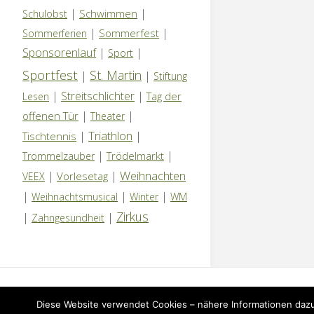
|
|
Schwimmen
Schulobst
|
|
Sommerfest
Sommerferien
Sponsorenlauf
|
|
Sport
Sportfest
St. Martin
|
|
Stiftung
|
Streitschlichter
|
Tag der
Lesen
|
|
offenen Tür
Theater
Triathlon
|
|
Tischtennis
|
|
Trödelmarkt
Trommelzauber
Weihnachten
|
|
Vorlesetag
VEEX
|
|
|
Weihnachtsmusical
Winter
WM
Zirkus
|
|
Zahngesundheit
IMPRESSUM
|
DATENSCHUTZERKLÄRUNG
|
NEWS
Diese Website verwendet Cookies – nähere Informationen dazu 