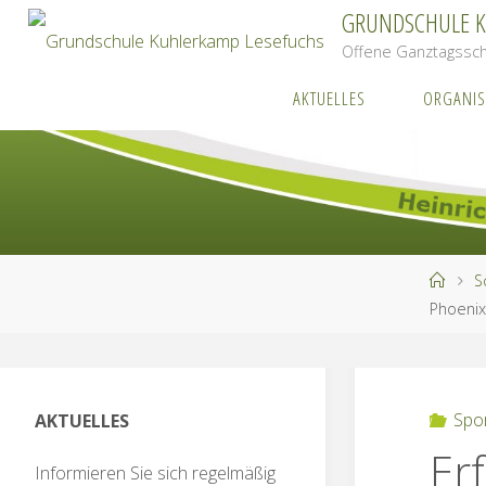
Zum
GRUNDSCHULE 
Inhalt
Offene Ganztagssch
springen
AKTUELLES
ORGANIS
Start
S
Phoeni
Spo
AKTUELLES
Er
Informieren Sie sich regelmäßig