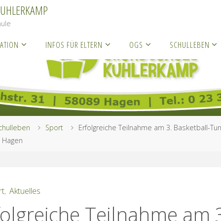
KUHLERKAMP
ule
ATION
INFOS FÜR ELTERN
OGS
SCHULLEBEN
chulleben
Sport
Erfolgreiche Teilnahme am 3. Basketball-Tur
x Hagen
rt
,
Aktuelles
folgreiche Teilnahme am 