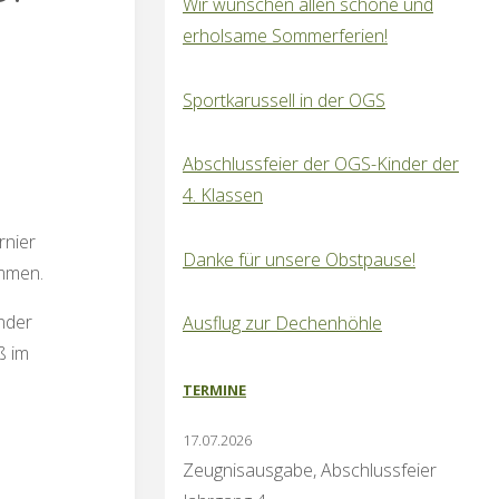
Wir wünschen allen schöne und
erholsame Sommerferien!
Sportkarussell in der OGS
Abschlussfeier der OGS-Kinder der
4. Klassen
rnier
Danke für unsere Obstpause!
ommen.
inder
Ausflug zur Dechenhöhle
ß im
TERMINE
17.07.2026
Zeugnisausgabe, Abschlussfeier