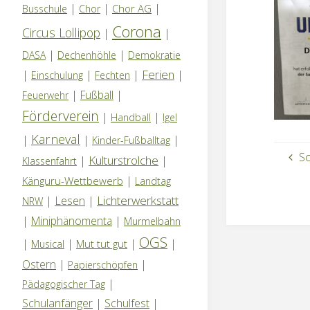
|
|
|
Chor AG
Busschule
Chor
Corona
Circus Lollipop
|
|
|
|
DASA
Dechenhöhle
Demokratie
Ferien
|
|
|
|
Einschulung
Fechten
|
Fußball
|
Feuerwehr
Förderverein
|
|
Handball
Igel
Karneval
|
|
|
Kinder-Fußballtag
S
Kulturstrolche
|
|
Klassenfahrt
|
Känguru-Wettbewerb
Landtag
Lichterwerkstatt
|
Lesen
|
NRW
|
Miniphänomenta
|
Murmelbahn
OGS
|
|
|
|
Mut tut gut
Musical
Ostern
|
|
Papierschöpfen
|
Pädagogischer Tag
Schulanfänger
|
Schulfest
|