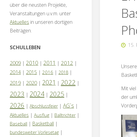
über die neusten Projekte,
Ba
Veranstaltungen u.v.m. unter
Aktuelles
in unseren dortigen
Ph
Beiträgen.
15.
SCHULLEBEN
2010
2011
2012
2009
|
|
|
|
Unsere
2014
|
2015
|
|
|
2016
2018
Basket
2022
2021
2019
|
2020
|
|
|
Mit vie
2024
2023
2025
|
|
|
der uml
2026
AG´s
Vorderg
|
|
|
Abschlussfeier
Aktuelles
|
|
|
Ausflug
Balltrichter
|
Basketball
|
Baseball
|
bundesweiter Vorlesetag