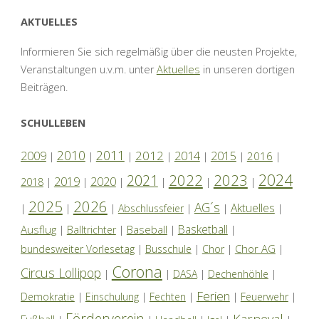
AKTUELLES
Informieren Sie sich regelmäßig über die neusten Projekte,
Veranstaltungen u.v.m. unter
Aktuelles
in unseren dortigen
Beiträgen.
SCHULLEBEN
2010
2011
2012
2014
2009
2015
2016
|
|
|
|
|
|
|
2024
2022
2023
2021
2019
2020
2018
|
|
|
|
|
|
2025
2026
AG´s
Aktuelles
|
|
|
Abschlussfeier
|
|
|
Basketball
Ausflug
Baseball
|
Balltrichter
|
|
|
Chor AG
bundesweiter Vorlesetag
|
Busschule
|
Chor
|
|
Corona
Circus Lollipop
|
|
DASA
|
Dechenhöhle
|
Ferien
Demokratie
|
Einschulung
|
Fechten
|
|
Feuerwehr
|
Förderverein