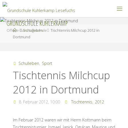
Zum
Inhalt
springen
GRUNDSCHULE KUHLERKAMP
Start
Offene Ganztagsschule
Schulleben
Tischtennis Milchcup 2012 in
Dortmund
Schulleben
,
Sport
Tischtennis Milchcup
2012 in Dortmund
8. Februar 2012, 10:00
Tischtennis
,
2012
Im Februar 2012 waren wir mit Herrn Kottmann beim
Tischtennisturnier. Ismael, Janick, Ogulcan, Maurice und