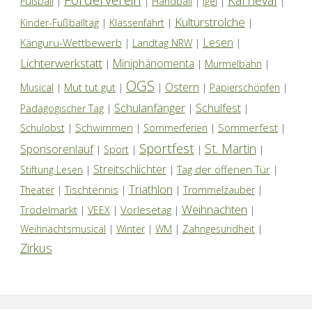
Karneval
Fußball
|
|
Handball
|
Igel
|
|
Kulturstrolche
Kinder-Fußballtag
|
Klassenfahrt
|
|
Lesen
Känguru-Wettbewerb
|
Landtag NRW
|
|
Lichterwerkstatt
Miniphänomenta
|
|
Murmelbahn
|
OGS
Ostern
Mut tut gut
Musical
|
|
|
|
Papierschöpfen
|
Schulanfänger
Schulfest
Pädagogischer Tag
|
|
|
Schwimmen
Sommerfest
Schulobst
|
|
Sommerferien
|
|
Sportfest
St. Martin
Sponsorenlauf
|
Sport
|
|
|
Streitschlichter
Tag der offenen Tür
Stiftung Lesen
|
|
|
Triathlon
Tischtennis
Theater
|
|
|
Trommelzauber
|
Weihnachten
Trödelmarkt
Vorlesetag
|
VEEX
|
|
|
Weihnachtsmusical
|
Winter
|
WM
|
Zahngesundheit
|
Zirkus