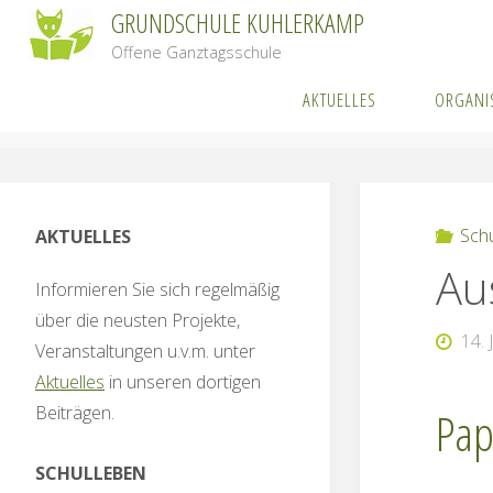
Zum
GRUNDSCHULE KUHLERKAMP
Inhalt
Offene Ganztagsschule
springen
AKTUELLES
ORGANI
Start
S
Sch
AKTUELLES
Au
Informieren Sie sich regelmäßig
über die neusten Projekte,
14. 
Veranstaltungen u.v.m. unter
Aktuelles
in unseren dortigen
Beiträgen.
Pap
SCHULLEBEN