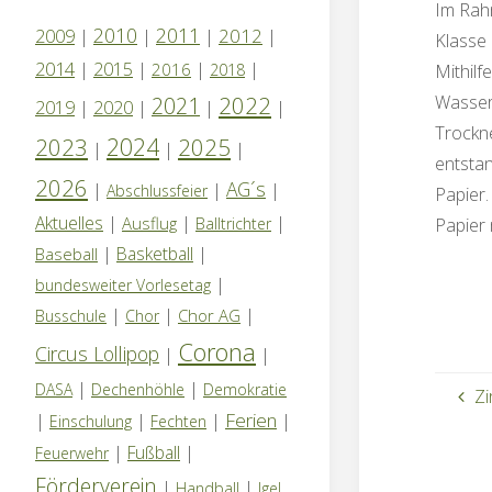
Im Rahm
2010
2011
2012
2009
|
|
|
|
Klasse 
2014
|
2015
|
|
|
2016
Mithilf
2018
Wasser
2022
2021
2019
|
2020
|
|
|
Trockn
2024
2023
2025
|
|
|
entstan
2026
AG´s
|
|
|
Abschlussfeier
Papier.
Aktuelles
|
|
|
Ausflug
Papier
Balltrichter
|
Basketball
|
Baseball
|
bundesweiter Vorlesetag
|
|
|
Chor AG
Busschule
Chor
Corona
Circus Lollipop
|
|
|
|
DASA
Dechenhöhle
Demokratie
Zi
Ferien
|
|
|
|
Einschulung
Fechten
|
Fußball
|
Feuerwehr
Förderverein
|
|
Handball
Igel