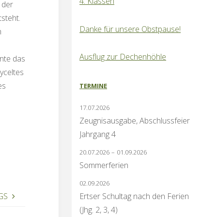
4. Klassen
 der
steht.
Danke für unsere Obstpause!
m
Ausflug zur Dechenhöhle
nte das
yceltes
es
TERMINE
17.07.2026
Zeugnisausgabe, Abschlussfeier
Jahrgang 4
20.07.2026
–
01.09.2026
Sommerferien
02.09.2026
OGS
Ertser Schultag nach den Ferien
(Jhg. 2, 3, 4)