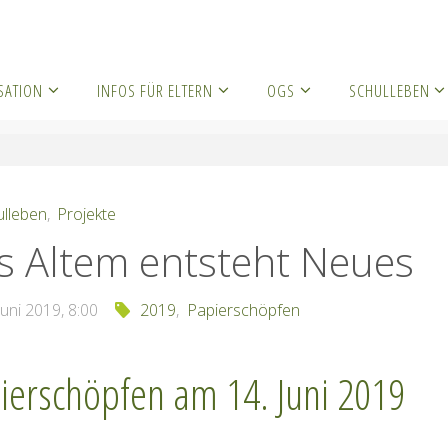
SATION
INFOS FÜR ELTERN
OGS
SCHULLEBEN
chulleben
Aus Altem entsteht Neues
ulleben
,
Projekte
s Altem entsteht Neues
Juni 2019, 8:00
2019
,
Papierschöpfen
ierschöpfen am 14. Juni 2019