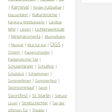
Karneval
|
|
|
Kinder-Fußballtag
Kulturstrolche
|
|
Klassenfahrt
|
Känguru-Wettbewerb
Landtag
Lichterwerkstatt
|
Lesen
|
NRW
|
Miniphänomenta
|
Murmelbahn
OGS
|
|
|
|
Mut tut gut
Musical
Ostern
|
|
Papierschöpfen
|
Pädagogischer Tag
Schulanfänger
|
Schulfest
|
|
|
Schwimmen
Schulobst
|
|
Sommerfest
Sommerferien
Sponsorenlauf
|
|
Sport
Sportfest
St. Martin
|
|
Stiftung
|
Streitschlichter
|
Tag der
Lesen
|
|
offenen Tür
Theater