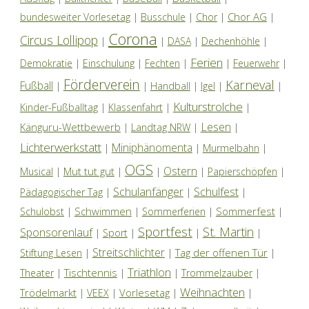
Chor AG
bundesweiter Vorlesetag
|
Busschule
|
Chor
|
|
Corona
Circus Lollipop
|
|
DASA
|
Dechenhöhle
|
Ferien
Demokratie
|
Einschulung
|
Fechten
|
|
Feuerwehr
|
Förderverein
Karneval
Fußball
|
|
Handball
|
Igel
|
|
Kulturstrolche
Kinder-Fußballtag
|
Klassenfahrt
|
|
Lesen
Känguru-Wettbewerb
|
Landtag NRW
|
|
Lichterwerkstatt
Miniphänomenta
|
|
Murmelbahn
|
OGS
Ostern
Mut tut gut
Musical
|
|
|
|
Papierschöpfen
|
Schulanfänger
Schulfest
Pädagogischer Tag
|
|
|
Schwimmen
Sommerfest
Schulobst
|
|
Sommerferien
|
|
Sportfest
St. Martin
Sponsorenlauf
|
Sport
|
|
|
Streitschlichter
Tag der offenen Tür
Stiftung Lesen
|
|
|
Triathlon
Tischtennis
Theater
|
|
|
Trommelzauber
|
Weihnachten
Trödelmarkt
Vorlesetag
|
VEEX
|
|
|