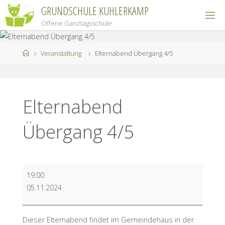
Zum
GRUNDSCHULE KUHLERKAMP
Inhalt
Offene Ganztagsschule
springen
Start
Veranstaltung
Elternabend Übergang 4/5
Elternabend
Übergang 4/5
Elternabend
19:00
Übergang
05.11.2024
4/5
Dieser Elternabend findet im Gemeindehaus in der