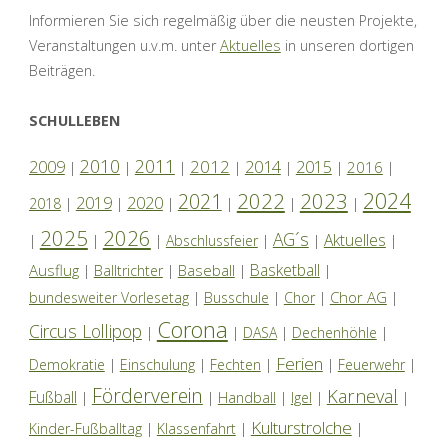
Informieren Sie sich regelmäßig über die neusten Projekte,
Veranstaltungen u.v.m. unter
Aktuelles
in unseren dortigen
Beiträgen.
SCHULLEBEN
2010
2011
2012
2014
2009
2015
2016
|
|
|
|
|
|
|
2024
2022
2023
2021
2019
2020
2018
|
|
|
|
|
|
2025
2026
AG´s
Aktuelles
|
|
|
Abschlussfeier
|
|
|
Basketball
Ausflug
Baseball
|
Balltrichter
|
|
|
Chor AG
bundesweiter Vorlesetag
|
Busschule
|
Chor
|
|
Corona
Circus Lollipop
|
|
DASA
|
Dechenhöhle
|
Ferien
Demokratie
|
Einschulung
|
Fechten
|
|
Feuerwehr
|
Förderverein
Karneval
Fußball
|
|
Handball
|
Igel
|
|
Kulturstrolche
Kinder-Fußballtag
|
Klassenfahrt
|
|