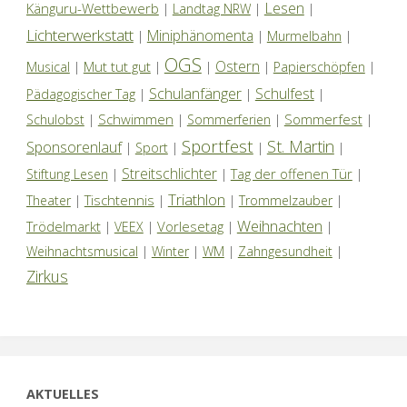
Lesen
Känguru-Wettbewerb
|
Landtag NRW
|
|
Lichterwerkstatt
Miniphänomenta
|
|
Murmelbahn
|
OGS
Ostern
Mut tut gut
Musical
|
|
|
|
Papierschöpfen
|
Schulanfänger
Schulfest
Pädagogischer Tag
|
|
|
Schwimmen
Sommerfest
Schulobst
|
|
Sommerferien
|
|
Sportfest
St. Martin
Sponsorenlauf
|
Sport
|
|
|
Streitschlichter
Tag der offenen Tür
Stiftung Lesen
|
|
|
Triathlon
Tischtennis
Theater
|
|
|
Trommelzauber
|
Weihnachten
Trödelmarkt
Vorlesetag
|
VEEX
|
|
|
Weihnachtsmusical
|
Winter
|
WM
|
Zahngesundheit
|
Zirkus
AKTUELLES