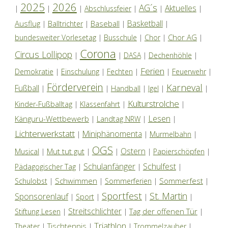
2025
2026
AG´s
Aktuelles
|
|
|
Abschlussfeier
|
|
|
Basketball
Ausflug
Baseball
|
Balltrichter
|
|
|
Chor AG
bundesweiter Vorlesetag
|
Busschule
|
Chor
|
|
Corona
Circus Lollipop
|
|
DASA
|
Dechenhöhle
|
Ferien
Demokratie
|
Einschulung
|
Fechten
|
|
Feuerwehr
|
Förderverein
Karneval
Fußball
|
|
Handball
|
Igel
|
|
Kulturstrolche
Kinder-Fußballtag
|
Klassenfahrt
|
|
Lesen
Känguru-Wettbewerb
|
Landtag NRW
|
|
Lichterwerkstatt
Miniphänomenta
|
|
Murmelbahn
|
OGS
Ostern
Mut tut gut
Musical
|
|
|
|
Papierschöpfen
|
Schulanfänger
Schulfest
Pädagogischer Tag
|
|
|
Schwimmen
Sommerfest
Schulobst
|
|
Sommerferien
|
|
Sportfest
St. Martin
Sponsorenlauf
|
Sport
|
|
|
Streitschlichter
Tag der offenen Tür
Stiftung Lesen
|
|
|
Triathlon
Tischtennis
Theater
|
|
|
Trommelzauber
|