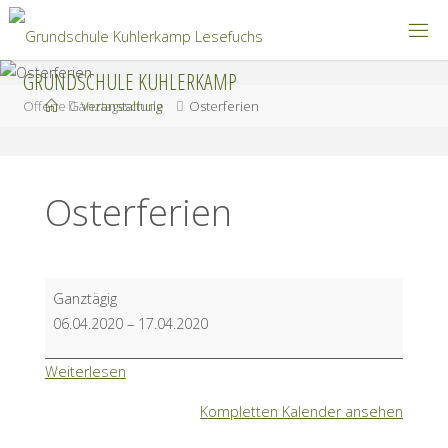
Zum
Inhalt
springen
GRUNDSCHULE KUHLERKAMP
Start
Offene Ganztagsschule
Veranstaltung
Osterferien
Osterferien
Osterferien
Ganztägig
06.04.2020
–
17.04.2020
Weiterlesen
Kompletten Kalender ansehen