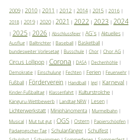
2010
2011
2012
2014
2009
2015
2016
|
|
|
|
|
|
|
2024
2022
2023
2021
2019
2020
2018
|
|
|
|
|
|
2025
2026
AG´s
Aktuelles
|
|
|
Abschlussfeier
|
|
|
Basketball
Ausflug
Baseball
|
Balltrichter
|
|
|
Chor AG
bundesweiter Vorlesetag
|
Busschule
|
Chor
|
|
Corona
Circus Lollipop
|
|
DASA
|
Dechenhöhle
|
Ferien
Demokratie
|
Einschulung
|
Fechten
|
|
Feuerwehr
|
Förderverein
Karneval
Fußball
|
|
Handball
|
Igel
|
|
Kulturstrolche
Kinder-Fußballtag
|
Klassenfahrt
|
|
Lesen
Känguru-Wettbewerb
|
Landtag NRW
|
|
Lichterwerkstatt
Miniphänomenta
|
|
Murmelbahn
|
OGS
Ostern
Mut tut gut
Musical
|
|
|
|
Papierschöpfen
|
Schulanfänger
Schulfest
Pädagogischer Tag
|
|
|
Schwimmen
Sommerfest
Schulobst
|
|
Sommerferien
|
|