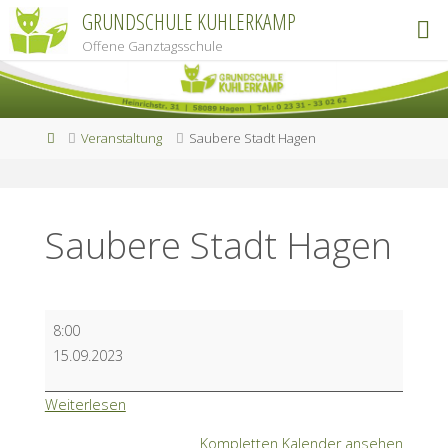
Zum
GRUNDSCHULE KUHLERKAMP
Inhalt
Offene Ganztagsschule
springen
Start
Veranstaltung
Saubere Stadt Hagen
Saubere Stadt Hagen
Saubere
8:00
Stadt
15.09.2023
Hagen
Weiterlesen
Kompletten Kalender ansehen