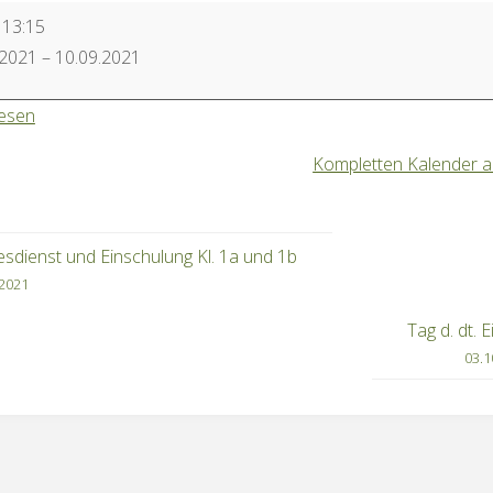
tograf
–
13:15
.2021
–
10.09.2021
lesen
Kompletten Kalender 
esdienst und Einschulung Kl. 1a und 1b
.2021
Tag d. dt. E
03.1