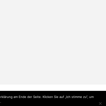
lärung am Ende der Seite. Klicken Sie auf „Ich stimme zu“, um
.
Präsentiert von
Fluida
&
WordPress.