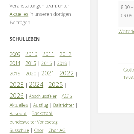
Schulfo
Veranstaltungen u.v.m. unter
8:00
Aktuelles
in unseren dortigen
09.09
Beiträgen.
Weiter
SCHULLEBEN
2010
2011
2012
2009
|
|
|
|
2014
|
2015
|
|
|
2016
2018
Gott
2022
2021
2019
|
2020
|
|
|
19.08
2024
2023
2025
|
|
|
2026
AG´s
|
|
|
Abschlussfeier
Aktuelles
|
|
|
Ausflug
Balltrichter
|
Basketball
|
Baseball
|
bundesweiter Vorlesetag
|
|
|
Chor AG
Busschule
Chor