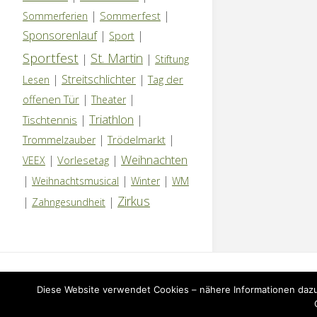
|
|
Sommerfest
Sommerferien
Sponsorenlauf
|
|
Sport
Sportfest
St. Martin
|
|
Stiftung
|
Streitschlichter
|
Tag der
Lesen
|
|
offenen Tür
Theater
Triathlon
|
|
Tischtennis
|
|
Trödelmarkt
Trommelzauber
Weihnachten
|
|
Vorlesetag
VEEX
|
|
|
Weihnachtsmusical
Winter
WM
Zirkus
|
|
Zahngesundheit
IMPRESSUM
|
DATENSCHUTZERKLÄRUNG
|
NEWS
Diese Website verwendet Cookies – nähere Informationen dazu 
©2026 Grundschule Kuhlerkamp