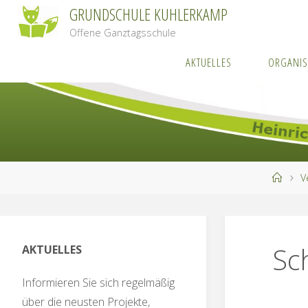
Zum
GRUNDSCHULE KUHLERKAMP
Inhalt
Offene Ganztagsschule
springen
AKTUELLES
ORGANIS
Start
V
Sc
AKTUELLES
Informieren Sie sich regelmäßig
über die neusten Projekte,