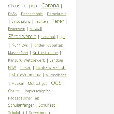
Corona
Circus Lollipop
|
|
|
|
DASA
Dechenhöhle
Demokratie
Ferien
|
|
|
|
Einschulung
Fechten
|
Fußball
|
Feuerwehr
Förderverein
|
|
Handball
Igel
Karneval
|
|
|
Kinder-Fußballtag
Kulturstrolche
|
|
Klassenfahrt
|
Känguru-Wettbewerb
Landtag
Lichterwerkstatt
|
Lesen
|
NRW
|
Miniphänomenta
|
Murmelbahn
OGS
|
|
|
|
Mut tut gut
Musical
Ostern
|
|
Papierschöpfen
|
Pädagogischer Tag
Schulanfänger
|
Schulfest
|
|
|
Schwimmen
Schulobst