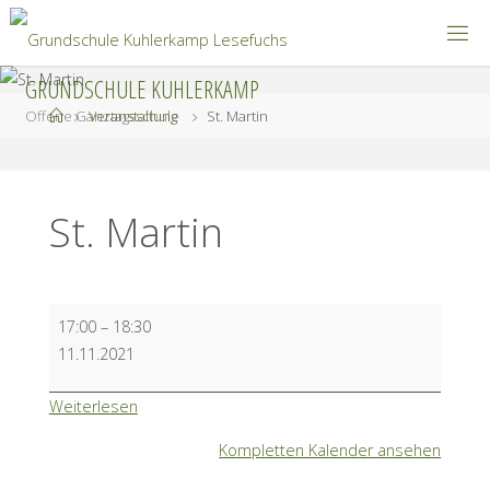
Zum
Inhalt
springen
GRUNDSCHULE KUHLERKAMP
Start
Offene Ganztagsschule
Veranstaltung
St. Martin
St. Martin
St.
17:00
–
18:30
Martin
11.11.2021
Weiterlesen
Kompletten Kalender ansehen