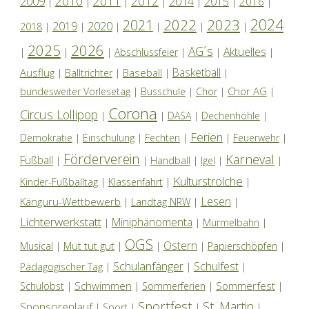
2010
2011
2012
2014
2009
2015
2016
|
|
|
|
|
|
|
2024
2022
2023
2021
2019
2020
2018
|
|
|
|
|
|
2025
2026
AG´s
Aktuelles
|
|
|
Abschlussfeier
|
|
|
Basketball
Ausflug
Baseball
|
Balltrichter
|
|
|
Chor AG
bundesweiter Vorlesetag
|
Busschule
|
Chor
|
|
Corona
Circus Lollipop
|
|
DASA
|
Dechenhöhle
|
Ferien
Demokratie
|
Einschulung
|
Fechten
|
|
Feuerwehr
|
Förderverein
Karneval
Fußball
|
|
Handball
|
Igel
|
|
Kulturstrolche
Kinder-Fußballtag
|
Klassenfahrt
|
|
Lesen
Känguru-Wettbewerb
|
Landtag NRW
|
|
Lichterwerkstatt
Miniphänomenta
|
|
Murmelbahn
|
OGS
Ostern
Mut tut gut
Musical
|
|
|
|
Papierschöpfen
|
Schulanfänger
Schulfest
Pädagogischer Tag
|
|
|
Schwimmen
Sommerfest
Schulobst
|
|
Sommerferien
|
|
Sportfest
St. Martin
Sponsorenlauf
|
Sport
|
|
|