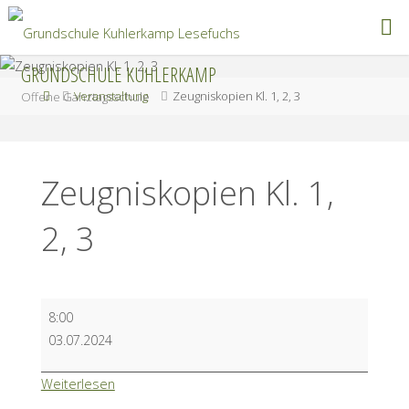
Zum
Inhalt
springen
GRUNDSCHULE KUHLERKAMP
Start
Veranstaltung
Zeugniskopien Kl. 1, 2, 3
Offene Ganztagsschule
Zeugniskopien Kl. 1,
2, 3
Zeugniskopien
8:00
Kl.
03.07.2024
1,
2,
Weiterlesen
3