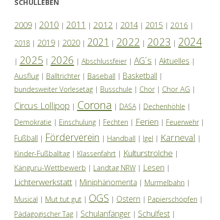
SCHULLEBEN
2010
2011
2012
2014
2009
2015
2016
|
|
|
|
|
|
|
2024
2022
2023
2021
2019
2020
2018
|
|
|
|
|
|
2025
2026
AG´s
Aktuelles
|
|
|
Abschlussfeier
|
|
|
Basketball
Ausflug
Baseball
|
Balltrichter
|
|
|
Chor AG
bundesweiter Vorlesetag
|
Busschule
|
Chor
|
|
Corona
Circus Lollipop
|
|
DASA
|
Dechenhöhle
|
Ferien
Demokratie
|
Einschulung
|
Fechten
|
|
Feuerwehr
|
Förderverein
Karneval
Fußball
|
|
Handball
|
Igel
|
|
Kulturstrolche
Kinder-Fußballtag
|
Klassenfahrt
|
|
Lesen
Känguru-Wettbewerb
|
Landtag NRW
|
|
Lichterwerkstatt
Miniphänomenta
|
|
Murmelbahn
|
OGS
Ostern
Mut tut gut
Musical
|
|
|
|
Papierschöpfen
|
Schulanfänger
Schulfest
Pädagogischer Tag
|
|
|