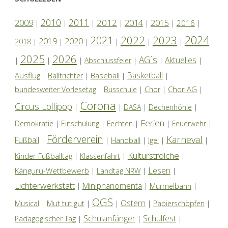
2010
2011
2012
2014
2009
2015
2016
|
|
|
|
|
|
|
2024
2022
2023
2021
2019
2020
2018
|
|
|
|
|
|
2025
2026
AG´s
Aktuelles
|
|
|
Abschlussfeier
|
|
|
Basketball
Ausflug
Baseball
|
Balltrichter
|
|
|
Chor AG
bundesweiter Vorlesetag
|
Busschule
|
Chor
|
|
Corona
Circus Lollipop
|
|
DASA
|
Dechenhöhle
|
Ferien
Demokratie
|
Einschulung
|
Fechten
|
|
Feuerwehr
|
Förderverein
Karneval
Fußball
|
|
Handball
|
Igel
|
|
Kulturstrolche
Kinder-Fußballtag
|
Klassenfahrt
|
|
Lesen
Känguru-Wettbewerb
|
Landtag NRW
|
|
Lichterwerkstatt
Miniphänomenta
|
|
Murmelbahn
|
OGS
Ostern
Mut tut gut
Musical
|
|
|
|
Papierschöpfen
|
Schulanfänger
Schulfest
Pädagogischer Tag
|
|
|