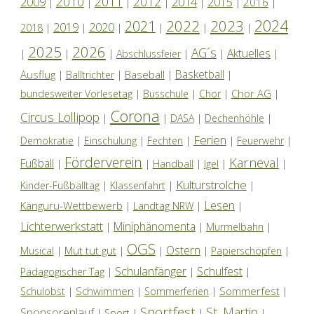
2010
2011
2012
2014
2009
2015
2016
|
|
|
|
|
|
|
2024
2022
2023
2021
2019
2020
2018
|
|
|
|
|
|
2025
2026
AG´s
Aktuelles
|
|
|
Abschlussfeier
|
|
|
Basketball
Ausflug
Baseball
|
Balltrichter
|
|
|
Chor AG
bundesweiter Vorlesetag
|
Busschule
|
Chor
|
|
Corona
Circus Lollipop
|
|
DASA
|
Dechenhöhle
|
Ferien
Demokratie
|
Einschulung
|
Fechten
|
|
Feuerwehr
|
Förderverein
Karneval
Fußball
|
|
Handball
|
Igel
|
|
Kulturstrolche
Kinder-Fußballtag
|
Klassenfahrt
|
|
Lesen
Känguru-Wettbewerb
|
Landtag NRW
|
|
Lichterwerkstatt
Miniphänomenta
|
|
Murmelbahn
|
OGS
Ostern
Mut tut gut
Musical
|
|
|
|
Papierschöpfen
|
Schulanfänger
Schulfest
Pädagogischer Tag
|
|
|
Schwimmen
Sommerfest
Schulobst
|
|
Sommerferien
|
|
Sportfest
St. Martin
Sponsorenlauf
|
Sport
|
|
|