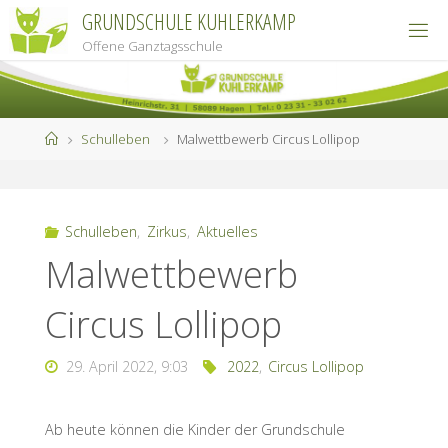
Zum
GRUNDSCHULE KUHLERKAMP
Inhalt
Offene Ganztagsschule
springen
Start
Schulleben
Malwettbewerb Circus Lollipop
Schulleben
,
Zirkus
,
Aktuelles
Malwettbewerb
Circus Lollipop
29. April 2022, 9:03
2022
,
Circus Lollipop
Ab heute können die Kinder der Grundschule