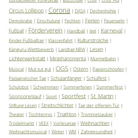
bundesweiter Vorlesetag
|
Busschule
|
Chor
|
|
Corona
Circus Lollipop
|
|
DASA
|
Dechenhöhle
|
Ferien
Demokratie
|
Einschulung
|
Fechten
|
|
Feuerwehr
|
Förderverein
Karneval
Fußball
|
|
Handball
|
Igel
|
|
Kulturstrolche
Kinder-Fußballtag
|
Klassenfahrt
|
|
Lesen
Känguru-Wettbewerb
|
Landtag NRW
|
|
Lichterwerkstatt
Miniphänomenta
|
|
Murmelbahn
|
OGS
Ostern
Mut tut gut
Musical
|
|
|
|
Papierschöpfen
|
Schulanfänger
Schulfest
Pädagogischer Tag
|
|
|
Schwimmen
Sommerfest
Schulobst
|
|
Sommerferien
|
|
Sportfest
St. Martin
Sponsorenlauf
|
Sport
|
|
|
Streitschlichter
Tag der offenen Tür
Stiftung Lesen
|
|
|
Triathlon
Tischtennis
Theater
|
|
|
Trommelzauber
|
Weihnachten
Trödelmarkt
Vorlesetag
|
VEEX
|
|
|
Weihnachtsmusical
|
Winter
|
WM
|
Zahngesundheit
|