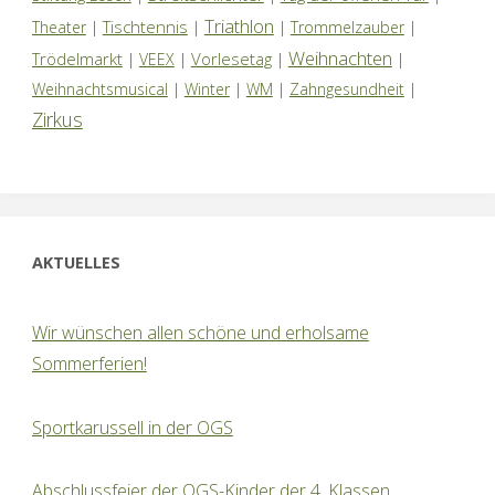
Triathlon
Tischtennis
Theater
|
|
|
Trommelzauber
|
Weihnachten
Trödelmarkt
Vorlesetag
|
VEEX
|
|
|
Weihnachtsmusical
|
Winter
|
WM
|
Zahngesundheit
|
Zirkus
AKTUELLES
Wir wünschen allen schöne und erholsame
Sommerferien!
Sportkarussell in der OGS
Abschlussfeier der OGS-Kinder der 4. Klassen