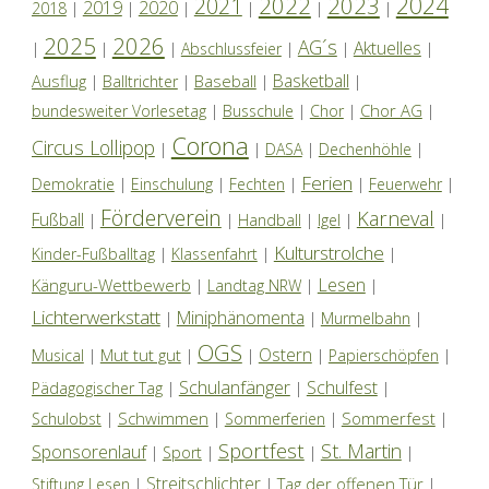
2024
2022
2023
2021
2019
2020
2018
|
|
|
|
|
|
2025
2026
AG´s
Aktuelles
|
|
|
Abschlussfeier
|
|
|
Basketball
Ausflug
Baseball
|
Balltrichter
|
|
|
Chor AG
bundesweiter Vorlesetag
|
Busschule
|
Chor
|
|
Corona
Circus Lollipop
|
|
DASA
|
Dechenhöhle
|
Ferien
Demokratie
|
Einschulung
|
Fechten
|
|
Feuerwehr
|
Förderverein
Karneval
Fußball
|
|
Handball
|
Igel
|
|
Kulturstrolche
Kinder-Fußballtag
|
Klassenfahrt
|
|
Lesen
Känguru-Wettbewerb
|
Landtag NRW
|
|
Lichterwerkstatt
Miniphänomenta
|
|
Murmelbahn
|
OGS
Ostern
Mut tut gut
Musical
|
|
|
|
Papierschöpfen
|
Schulanfänger
Schulfest
Pädagogischer Tag
|
|
|
Schwimmen
Sommerfest
Schulobst
|
|
Sommerferien
|
|
Sportfest
St. Martin
Sponsorenlauf
|
Sport
|
|
|
Streitschlichter
Tag der offenen Tür
Stiftung Lesen
|
|
|