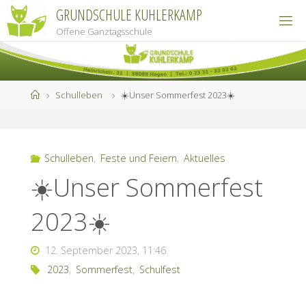
Zum
GRUNDSCHULE KUHLERKAMP
Inhalt
Offene Ganztagsschule
springen
Start
Schulleben
☀️Unser Sommerfest 2023☀️
Schulleben
,
Feste und Feiern
,
Aktuelles
☀️Unser Sommerfest
2023☀️
12. September 2023, 11:46
2023
,
Sommerfest
,
Schulfest