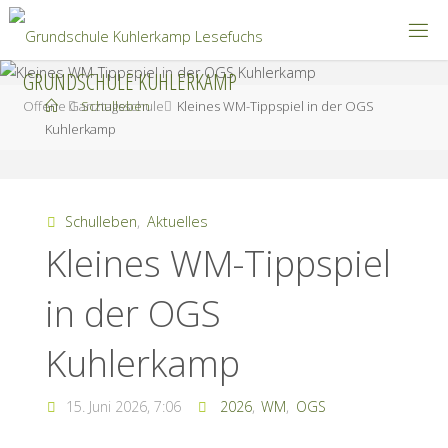
Zum
Inhalt
springen
GRUNDSCHULE KUHLERKAMP
Start
Offene Ganztagsschule
Schulleben
Kleines WM-Tippspiel in der OGS
Kuhlerkamp
Schulleben
,
Aktuelles
Kleines WM-Tippspiel
in der OGS
Kuhlerkamp
15. Juni 2026, 7:06
2026
,
WM
,
OGS