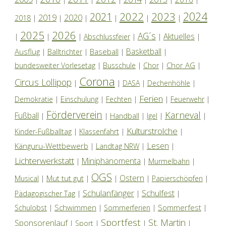
2024
2022
2023
2021
2019
2020
2018
|
|
|
|
|
|
2025
2026
AG´s
Aktuelles
|
|
|
Abschlussfeier
|
|
|
Basketball
Ausflug
Baseball
|
Balltrichter
|
|
|
Chor AG
bundesweiter Vorlesetag
|
Busschule
|
Chor
|
|
Corona
Circus Lollipop
|
|
DASA
|
Dechenhöhle
|
Ferien
Demokratie
|
Einschulung
|
Fechten
|
|
Feuerwehr
|
Förderverein
Karneval
Fußball
|
|
Handball
|
Igel
|
|
Kulturstrolche
Kinder-Fußballtag
|
Klassenfahrt
|
|
Lesen
Känguru-Wettbewerb
|
Landtag NRW
|
|
Lichterwerkstatt
Miniphänomenta
|
|
Murmelbahn
|
OGS
Ostern
Mut tut gut
Musical
|
|
|
|
Papierschöpfen
|
Schulanfänger
Schulfest
Pädagogischer Tag
|
|
|
Schwimmen
Sommerfest
Schulobst
|
|
Sommerferien
|
|
Sportfest
St. Martin
Sponsorenlauf
|
Sport
|
|
|