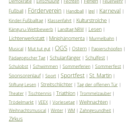
Ferien
Demokratie
|
Einschulung
|
Fechten
|
|
Feuerwehr
|
Förderverein
Karneval
Fußball
|
|
Handball
|
Igel
|
|
Kulturstrolche
Kinder-Fußballtag
|
Klassenfahrt
|
|
Lesen
Känguru-Wettbewerb
|
Landtag NRW
|
|
Lichterwerkstatt
Miniphänomenta
|
|
Murmelbahn
|
OGS
Ostern
Mut tut gut
Musical
|
|
|
|
Papierschöpfen
|
Schulanfänger
Schulfest
Pädagogischer Tag
|
|
|
Schwimmen
Sommerfest
Schulobst
|
|
Sommerferien
|
|
Sportfest
St. Martin
Sponsorenlauf
|
Sport
|
|
|
Streitschlichter
Tag der offenen Tür
Stiftung Lesen
|
|
|
Triathlon
Tischtennis
Theater
|
|
|
Trommelzauber
|
Weihnachten
Trödelmarkt
Vorlesetag
|
VEEX
|
|
|
Weihnachtsmusical
|
Winter
|
WM
|
Zahngesundheit
|
Zirkus