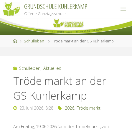
Zum
GRUNDSCHULE KUHLERKAMP
Inhalt
Offene Ganztagsschule
springen
Start
Schulleben
Trödelmarkt an der GS Kuhlerkamp
Schulleben
,
Aktuelles
Trödelmarkt an der
GS Kuhlerkamp
23. Juni 2026, 8:28
2026
,
Trödelmarkt
Am Freitag, 19.06.2026 fand der Trödelmarkt „von