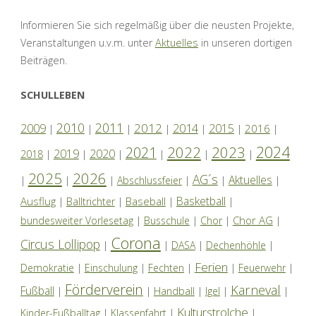
Informieren Sie sich regelmäßig über die neusten Projekte,
Veranstaltungen u.v.m. unter
Aktuelles
in unseren dortigen
Beiträgen.
SCHULLEBEN
2010
2011
2012
2014
2009
2015
2016
|
|
|
|
|
|
|
2024
2022
2023
2021
2019
2020
2018
|
|
|
|
|
|
2025
2026
AG´s
Aktuelles
|
|
|
Abschlussfeier
|
|
|
Basketball
Ausflug
Baseball
|
Balltrichter
|
|
|
Chor AG
bundesweiter Vorlesetag
|
Busschule
|
Chor
|
|
Corona
Circus Lollipop
|
|
DASA
|
Dechenhöhle
|
Ferien
Demokratie
|
Einschulung
|
Fechten
|
|
Feuerwehr
|
Förderverein
Karneval
Fußball
|
|
Handball
|
Igel
|
|
Kulturstrolche
Kinder-Fußballtag
|
Klassenfahrt
|
|