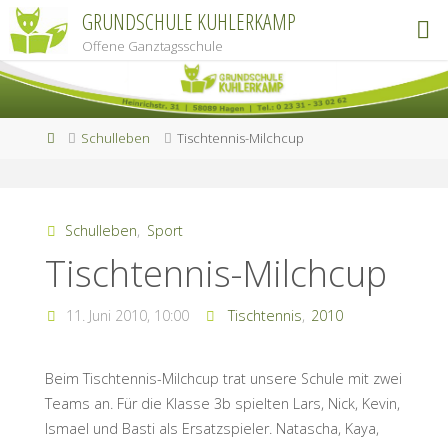
Zum
GRUNDSCHULE KUHLERKAMP
Inhalt
Offene Ganztagsschule
springen
Start
Schulleben
Tischtennis-Milchcup
Schulleben
,
Sport
Tischtennis-Milchcup
11. Juni 2010, 10:00
Tischtennis
,
2010
Beim Tischtennis-Milchcup trat unsere Schule mit zwei
Teams an. Für die Klasse 3b spielten Lars, Nick, Kevin,
Ismael und Basti als Ersatzspieler. Natascha, Kaya,