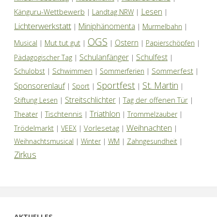
Lesen
Känguru-Wettbewerb
|
Landtag NRW
|
|
Lichterwerkstatt
Miniphänomenta
|
|
Murmelbahn
|
OGS
Ostern
Mut tut gut
Musical
|
|
|
|
Papierschöpfen
|
Schulanfänger
Schulfest
Pädagogischer Tag
|
|
|
Schwimmen
Sommerfest
Schulobst
|
|
Sommerferien
|
|
Sportfest
St. Martin
Sponsorenlauf
|
Sport
|
|
|
Streitschlichter
Tag der offenen Tür
Stiftung Lesen
|
|
|
Triathlon
Tischtennis
Theater
|
|
|
Trommelzauber
|
Weihnachten
Trödelmarkt
Vorlesetag
|
VEEX
|
|
|
Weihnachtsmusical
|
Winter
|
WM
|
Zahngesundheit
|
Zirkus
AKTUELLES