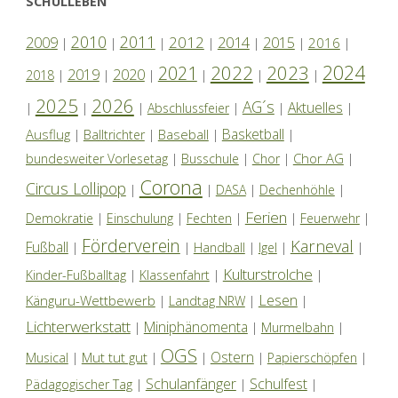
SCHULLEBEN
2010
2011
2012
2014
2009
2015
2016
|
|
|
|
|
|
|
2024
2022
2023
2021
2019
2020
2018
|
|
|
|
|
|
2025
2026
AG´s
Aktuelles
|
|
|
Abschlussfeier
|
|
|
Basketball
Ausflug
Baseball
|
Balltrichter
|
|
|
Chor AG
bundesweiter Vorlesetag
|
Busschule
|
Chor
|
|
Corona
Circus Lollipop
|
|
DASA
|
Dechenhöhle
|
Ferien
Demokratie
|
Einschulung
|
Fechten
|
|
Feuerwehr
|
Förderverein
Karneval
Fußball
|
|
Handball
|
Igel
|
|
Kulturstrolche
Kinder-Fußballtag
|
Klassenfahrt
|
|
Lesen
Känguru-Wettbewerb
|
Landtag NRW
|
|
Lichterwerkstatt
Miniphänomenta
|
|
Murmelbahn
|
OGS
Ostern
Mut tut gut
Musical
|
|
|
|
Papierschöpfen
|
Schulanfänger
Schulfest
Pädagogischer Tag
|
|
|