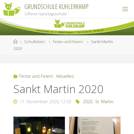
Zum
GRUNDSCHULE KUHLERKAMP
Inhalt
Offene Ganztagsschule
springen
Start
Schulleben
Feste und Feiern
Sankt Martin
2020
Feste und Feiern
,
Aktuelles
Sankt Martin 2020
11. November 2020, 12:03
2020
,
St. Martin