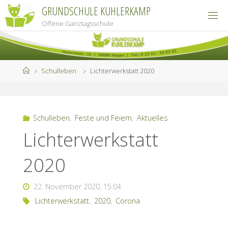
Zum
GRUNDSCHULE KUHLERKAMP
Inhalt
Offene Ganztagsschule
springen
Start
Schulleben
Lichterwerkstatt 2020
Schulleben
,
Feste und Feiern
,
Aktuelles
Lichterwerkstatt
2020
22. November 2020, 15:04
Lichterwerkstatt
,
2020
,
Corona