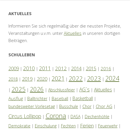
AKTUELLES
Informieren Sie sich regelmäßig über die neusten Projekte,
Veranstaltungen u.v.m. unter
Aktuelles
in unseren dortigen
Beiträgen.
SCHULLEBEN
2010
2011
2012
2014
2009
2015
2016
|
|
|
|
|
|
|
2024
2022
2023
2021
2019
2020
2018
|
|
|
|
|
|
2025
2026
AG´s
Aktuelles
|
|
|
Abschlussfeier
|
|
|
Basketball
Ausflug
Baseball
|
Balltrichter
|
|
|
Chor AG
bundesweiter Vorlesetag
|
Busschule
|
Chor
|
|
Corona
Circus Lollipop
|
|
DASA
|
Dechenhöhle
|
Ferien
Demokratie
|
Einschulung
|
Fechten
|
|
Feuerwehr
|