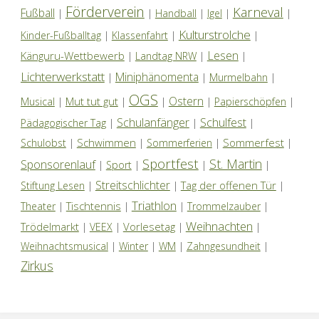
Förderverein
Karneval
Fußball
|
|
Handball
|
Igel
|
|
Kulturstrolche
Kinder-Fußballtag
|
Klassenfahrt
|
|
Lesen
Känguru-Wettbewerb
|
Landtag NRW
|
|
Lichterwerkstatt
Miniphänomenta
|
|
Murmelbahn
|
OGS
Ostern
Mut tut gut
Musical
|
|
|
|
Papierschöpfen
|
Schulanfänger
Schulfest
Pädagogischer Tag
|
|
|
Schwimmen
Sommerfest
Schulobst
|
|
Sommerferien
|
|
Sportfest
St. Martin
Sponsorenlauf
|
Sport
|
|
|
Streitschlichter
Tag der offenen Tür
Stiftung Lesen
|
|
|
Triathlon
Tischtennis
Theater
|
|
|
Trommelzauber
|
Weihnachten
Trödelmarkt
Vorlesetag
|
VEEX
|
|
|
Weihnachtsmusical
|
Winter
|
WM
|
Zahngesundheit
|
Zirkus