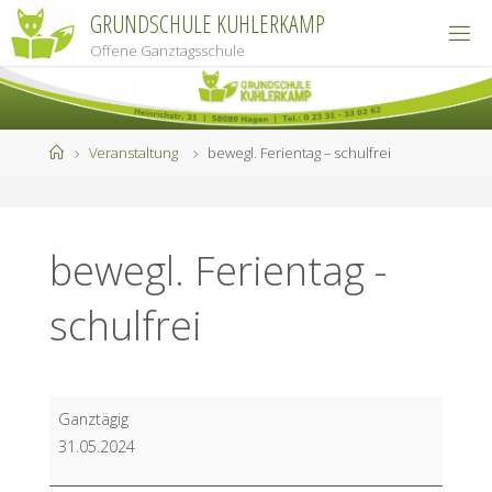
Zum
GRUNDSCHULE KUHLERKAMP
Inhalt
Offene Ganztagsschule
springen
Start
Veranstaltung
bewegl. Ferientag – schulfrei
bewegl. Ferientag -
schulfrei
bewegl.
Ganztägig
Ferientag
31.05.2024
-
schulfrei