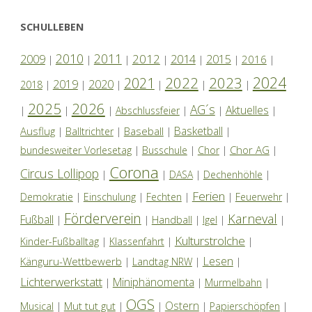
SCHULLEBEN
2010
2011
2012
2014
2009
2015
2016
|
|
|
|
|
|
|
2024
2022
2023
2021
2019
2020
2018
|
|
|
|
|
|
2025
2026
AG´s
Aktuelles
|
|
|
Abschlussfeier
|
|
|
Basketball
Ausflug
Baseball
|
Balltrichter
|
|
|
Chor AG
bundesweiter Vorlesetag
|
Busschule
|
Chor
|
|
Corona
Circus Lollipop
|
|
DASA
|
Dechenhöhle
|
Ferien
Demokratie
|
Einschulung
|
Fechten
|
|
Feuerwehr
|
Förderverein
Karneval
Fußball
|
|
Handball
|
Igel
|
|
Kulturstrolche
Kinder-Fußballtag
|
Klassenfahrt
|
|
Lesen
Känguru-Wettbewerb
|
Landtag NRW
|
|
Lichterwerkstatt
Miniphänomenta
|
|
Murmelbahn
|
OGS
Ostern
Mut tut gut
Musical
|
|
|
|
Papierschöpfen
|