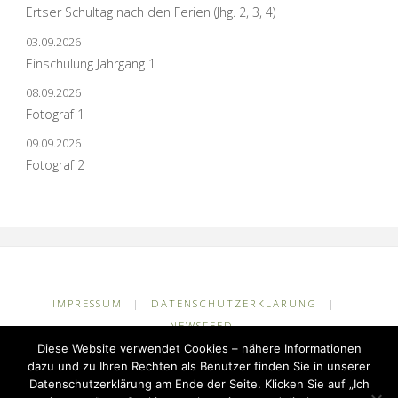
Ertser Schultag nach den Ferien (Jhg. 2, 3, 4)
03.09.2026
Einschulung Jahrgang 1
08.09.2026
Fotograf 1
09.09.2026
Fotograf 2
IMPRESSUM
|
DATENSCHUTZERKLÄRUNG
|
NEWSFEED
Diese Website verwendet Cookies – nähere Informationen
©2026 Grundschule Kuhlerkamp
dazu und zu Ihren Rechten als Benutzer finden Sie in unserer
Datenschutzerklärung am Ende der Seite. Klicken Sie auf „Ich