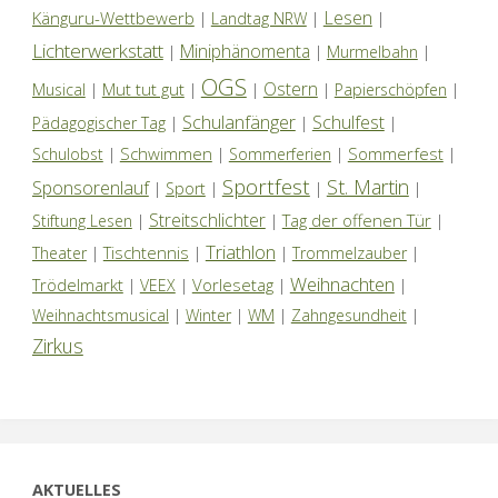
Lesen
Känguru-Wettbewerb
|
Landtag NRW
|
|
Lichterwerkstatt
Miniphänomenta
|
|
Murmelbahn
|
OGS
Ostern
Mut tut gut
Musical
|
|
|
|
Papierschöpfen
|
Schulanfänger
Schulfest
Pädagogischer Tag
|
|
|
Schwimmen
Sommerfest
Schulobst
|
|
Sommerferien
|
|
Sportfest
St. Martin
Sponsorenlauf
|
Sport
|
|
|
Streitschlichter
Tag der offenen Tür
Stiftung Lesen
|
|
|
Triathlon
Tischtennis
Theater
|
|
|
Trommelzauber
|
Weihnachten
Trödelmarkt
Vorlesetag
|
VEEX
|
|
|
Weihnachtsmusical
|
Winter
|
WM
|
Zahngesundheit
|
Zirkus
AKTUELLES