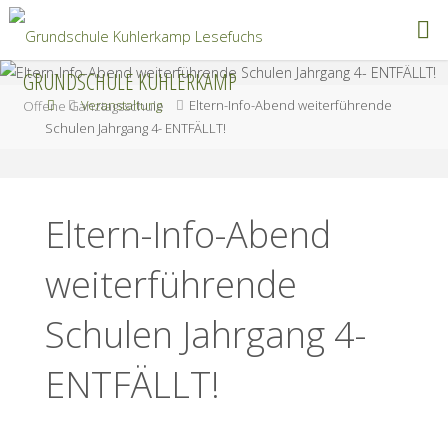
Zum
Inhalt
springen
GRUNDSCHULE KUHLERKAMP
Start
Veranstaltung
Eltern-Info-Abend weiterführende
Offene Ganztagsschule
Schulen Jahrgang 4- ENTFÄLLT!
Eltern-Info-Abend
weiterführende
Schulen Jahrgang 4-
ENTFÄLLT!