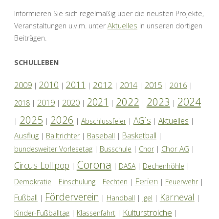
Informieren Sie sich regelmäßig über die neusten Projekte,
Veranstaltungen u.v.m. unter
Aktuelles
in unseren dortigen
Beiträgen.
SCHULLEBEN
2010
2011
2012
2014
2009
2015
2016
|
|
|
|
|
|
|
2024
2022
2023
2021
2019
2020
2018
|
|
|
|
|
|
2025
2026
AG´s
Aktuelles
|
|
|
Abschlussfeier
|
|
|
Basketball
Ausflug
Baseball
|
Balltrichter
|
|
|
Chor AG
bundesweiter Vorlesetag
|
Busschule
|
Chor
|
|
Corona
Circus Lollipop
|
|
DASA
|
Dechenhöhle
|
Ferien
Demokratie
|
Einschulung
|
Fechten
|
|
Feuerwehr
|
Förderverein
Karneval
Fußball
|
|
Handball
|
Igel
|
|
Kulturstrolche
Kinder-Fußballtag
|
Klassenfahrt
|
|