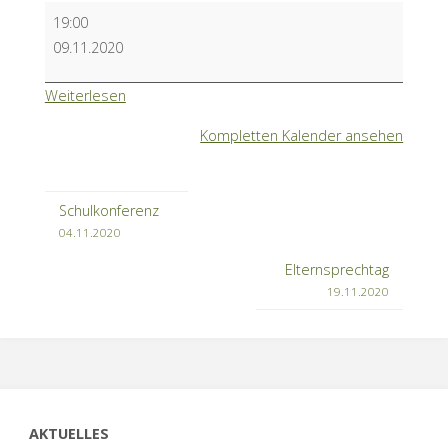
Eltern-
19:00
Info-
09.11.2020
Abend
weiterführende
Weiterlesen
Schulen
Kompletten Kalender ansehen
Jahrgang
4-
ENTFÄLLT!
Schulkonferenz
04.11.2020
Elternsprechtag
19.11.2020
AKTUELLES