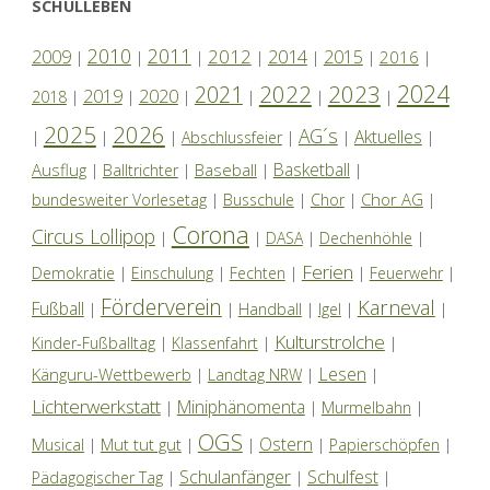
SCHULLEBEN
2010
2011
2012
2014
2009
2015
2016
|
|
|
|
|
|
|
2024
2022
2023
2021
2019
2020
2018
|
|
|
|
|
|
2025
2026
AG´s
Aktuelles
|
|
|
Abschlussfeier
|
|
|
Basketball
Ausflug
Baseball
|
Balltrichter
|
|
|
Chor AG
bundesweiter Vorlesetag
|
Busschule
|
Chor
|
|
Corona
Circus Lollipop
|
|
DASA
|
Dechenhöhle
|
Ferien
Demokratie
|
Einschulung
|
Fechten
|
|
Feuerwehr
|
Förderverein
Karneval
Fußball
|
|
Handball
|
Igel
|
|
Kulturstrolche
Kinder-Fußballtag
|
Klassenfahrt
|
|
Lesen
Känguru-Wettbewerb
|
Landtag NRW
|
|
Lichterwerkstatt
Miniphänomenta
|
|
Murmelbahn
|
OGS
Ostern
Mut tut gut
Musical
|
|
|
|
Papierschöpfen
|
Schulanfänger
Schulfest
Pädagogischer Tag
|
|
|