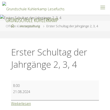
Zum
Inhalt
springen
GRUNDSCHULE KUHLERKAMP
Start
Offene Ganztagsschule
Veranstaltung
Erster Schultag der Jahrgänge 2, 3, 4
Erster Schultag der
Jahrgänge 2, 3, 4
Erster
8:00
Schultag
21.08.2024
der
Jahrgänge
Weiterlesen
2,