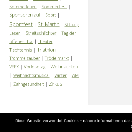
|
|
Sommerfest
Sommerferien
Sponsorenlauf
|
|
Sport
Sportfest
St. Martin
|
|
Stiftung
|
Streitschlichter
|
Tag der
Lesen
|
|
offenen Tür
Theater
Triathlon
|
|
Tischtennis
|
|
Trödelmarkt
Trommelzauber
Weihnachten
|
|
Vorlesetag
VEEX
|
|
|
Weihnachtsmusical
Winter
WM
Zirkus
|
|
Zahngesundheit
IMPRESSUM
|
DATENSCHUTZERKLÄRUNG
|
NEWS
Diese Website verwendet Cookies – nähere Informationen dazu 
©2026 Grundschule Kuhlerkamp