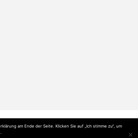
lärung am Ende der Seite. Klicken Sie auf „Ich stimme zu“, um
.
Präsentiert von
Fluida
&
WordPress.