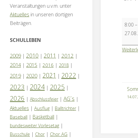
Veranstaltungen u.v.m. unter
Aktuelles
in unseren dortigen
Erster
Beiträgen.
8:00
Schulta
27.08
(Jahrga
SCHULLEBEN
2,
Weiter
2010
2011
2012
2009
|
|
|
|
3
2014
|
2015
|
|
|
und
2016
2018
4)
2022
2021
2019
|
2020
|
|
|
2024
2023
2025
|
|
|
Somm
2026
14.07
AG´s
|
|
|
Abschlussfeier
Aktuelles
|
|
|
Ausflug
Balltrichter
|
Basketball
|
Baseball
|
bundesweiter Vorlesetag
|
|
|
Chor AG
Busschule
Chor