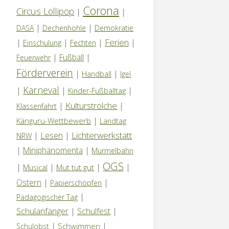
Corona
Circus Lollipop
|
|
|
|
DASA
Dechenhöhle
Demokratie
Ferien
|
|
|
|
Einschulung
Fechten
|
Fußball
|
Feuerwehr
Förderverein
|
|
Handball
Igel
Karneval
|
|
|
Kinder-Fußballtag
Kulturstrolche
|
|
Klassenfahrt
|
Känguru-Wettbewerb
Landtag
Lichterwerkstatt
|
Lesen
|
NRW
|
Miniphänomenta
|
Murmelbahn
OGS
|
|
|
|
Mut tut gut
Musical
Ostern
|
|
Papierschöpfen
|
Pädagogischer Tag
Schulanfänger
|
Schulfest
|
|
|
Schwimmen
Schulobst