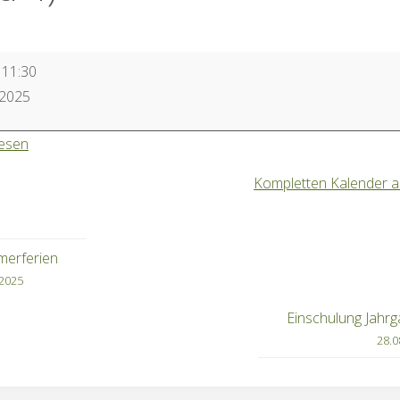
–
11:30
g
.2025
ng
lesen
Kompletten Kalender 
erferien
.2025
Einschulung Jahrg
28.0