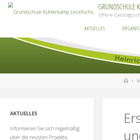
Zum
GRUNDSCHULE 
Inhalt
Offene Ganztagssch
springen
AKTUELLES
ORGANIS
Start
V
Er
AKTUELLES
Informieren Sie sich regelmäßig
un
über die neusten Projekte,