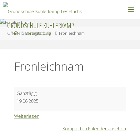
Zum
Inhalt
springen
GRUNDSCHULE KUHLERKAMP
Start
Offene Ganztagsschule
Veranstaltung
Fronleichnam
Fronleichnam
Fronleichnam
Ganztägig
19.06.2025
Weiterlesen
Kompletten Kalender ansehen