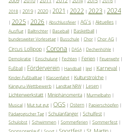
2010
2011
2012
2014
2009
2015
2016
|
|
|
|
|
|
|
2024
2022
2023
2021
2019
2020
2018
|
|
|
|
|
|
2025
2026
AG´s
Aktuelles
|
|
|
Abschlussfeier
|
|
|
Basketball
Ausflug
Baseball
|
Balltrichter
|
|
|
Chor AG
bundesweiter Vorlesetag
|
Busschule
|
Chor
|
|
Corona
Circus Lollipop
|
|
DASA
|
Dechenhöhle
|
Ferien
Demokratie
|
Einschulung
|
Fechten
|
|
Feuerwehr
|
Förderverein
Karneval
Fußball
|
|
Handball
|
Igel
|
|
Kulturstrolche
Kinder-Fußballtag
|
Klassenfahrt
|
|
Lesen
Känguru-Wettbewerb
|
Landtag NRW
|
|
Lichterwerkstatt
Miniphänomenta
|
|
Murmelbahn
|
OGS
Ostern
Mut tut gut
Musical
|
|
|
|
Papierschöpfen
|
Schulanfänger
Schulfest
Pädagogischer Tag
|
|
|
Schwimmen
Sommerfest
Schulobst
|
|
Sommerferien
|
|
Sportfest
St. Martin
Sponsorenlauf
|
Sport
|
|
|