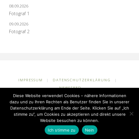
08.09.2026
Fotograf 1
09.09.2026
Fotograf 2
IMPRESSUM
|
DATENSCHUTZERKLÄRUNG
|
NEWSFEED
Diese Website verwendet Cookies – nähere Informationen
©2026 Grundschule Kuhlerkamp
dazu und zu Ihren Rechten als Benutzer finden Sie in unserer
Datenschutzerklärung am Ende der Seite. Klicken Sie auf „Ich
stimme zu“, um Cookies zu akzeptieren und direkt unsere
Präsentiert von
Fluida
&
WordPress.
Website besuchen zu können.
Ich stimme zu
Nein