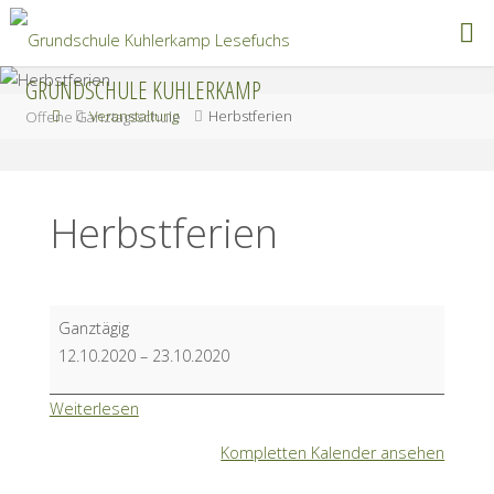
Zum
Inhalt
springen
GRUNDSCHULE KUHLERKAMP
Start
Veranstaltung
Herbstferien
Offene Ganztagsschule
Herbstferien
Herbstferien
Ganztägig
12.10.2020
–
23.10.2020
Weiterlesen
Kompletten Kalender ansehen