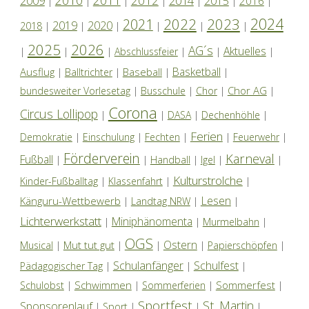
2012
2014
2009
2015
2016
|
|
|
|
|
|
|
2024
2022
2023
2021
2019
2020
2018
|
|
|
|
|
|
2025
2026
AG´s
Aktuelles
|
|
|
Abschlussfeier
|
|
|
Basketball
Ausflug
Baseball
|
Balltrichter
|
|
|
Chor AG
bundesweiter Vorlesetag
|
Busschule
|
Chor
|
|
Corona
Circus Lollipop
|
|
DASA
|
Dechenhöhle
|
Ferien
Demokratie
|
Einschulung
|
Fechten
|
|
Feuerwehr
|
Förderverein
Karneval
Fußball
|
|
Handball
|
Igel
|
|
Kulturstrolche
Kinder-Fußballtag
|
Klassenfahrt
|
|
Lesen
Känguru-Wettbewerb
|
Landtag NRW
|
|
Lichterwerkstatt
Miniphänomenta
|
|
Murmelbahn
|
OGS
Ostern
Mut tut gut
Musical
|
|
|
|
Papierschöpfen
|
Schulanfänger
Schulfest
Pädagogischer Tag
|
|
|
Schwimmen
Sommerfest
Schulobst
|
|
Sommerferien
|
|
Sportfest
St. Martin
Sponsorenlauf
|
Sport
|
|
|