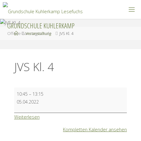
Zum
Inhalt
springen
GRUNDSCHULE KUHLERKAMP
Start
Offene Ganztagsschule
Veranstaltung
JVS Kl. 4
JVS Kl. 4
JVS
10:45
–
13:15
Kl.
05.04.2022
4
Weiterlesen
Kompletten Kalender ansehen