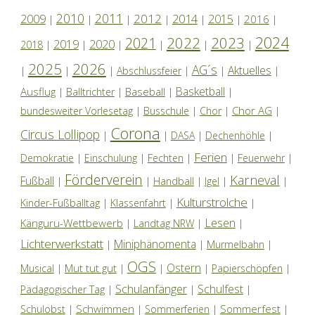
2010
2011
2012
2014
2009
2015
2016
|
|
|
|
|
|
|
2024
2022
2023
2021
2019
2020
2018
|
|
|
|
|
|
2025
2026
AG´s
Aktuelles
|
|
|
Abschlussfeier
|
|
|
Basketball
Ausflug
Baseball
|
Balltrichter
|
|
|
Chor AG
bundesweiter Vorlesetag
|
Busschule
|
Chor
|
|
Corona
Circus Lollipop
|
|
DASA
|
Dechenhöhle
|
Ferien
Demokratie
|
Einschulung
|
Fechten
|
|
Feuerwehr
|
Förderverein
Karneval
Fußball
|
|
Handball
|
Igel
|
|
Kulturstrolche
Kinder-Fußballtag
|
Klassenfahrt
|
|
Lesen
Känguru-Wettbewerb
|
Landtag NRW
|
|
Lichterwerkstatt
Miniphänomenta
|
|
Murmelbahn
|
OGS
Ostern
Mut tut gut
Musical
|
|
|
|
Papierschöpfen
|
Schulanfänger
Schulfest
Pädagogischer Tag
|
|
|
Schwimmen
Sommerfest
Schulobst
|
|
Sommerferien
|
|