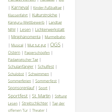
Karneval
|
|
|
Kinder-Fußballtag
Kulturstrolche
|
|
Klassenfahrt
|
Känguru-Wettbewerb
Landtag
Lichterwerkstatt
|
Lesen
|
NRW
|
Miniphänomenta
|
Murmelbahn
OGS
|
|
|
|
Mut tut gut
Musical
Ostern
|
|
Papierschöpfen
|
Pädagogischer Tag
Schulanfänger
|
Schulfest
|
|
|
Schwimmen
Schulobst
|
|
Sommerfest
Sommerferien
Sponsorenlauf
|
|
Sport
Sportfest
St. Martin
|
|
Stiftung
|
Streitschlichter
|
Tag der
Lesen
|
|
offenen Tür
Theater