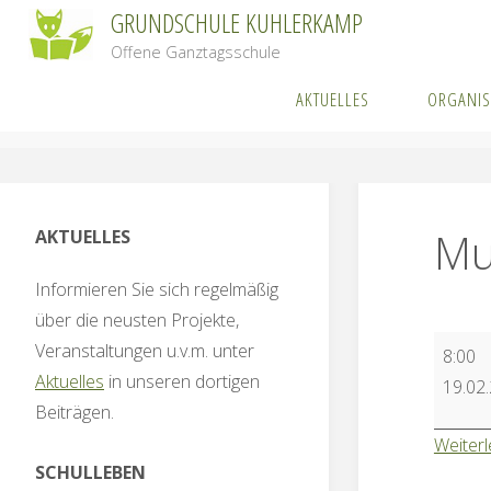
Zum
GRUNDSCHULE KUHLERKAMP
Inhalt
Offene Ganztagsschule
springen
AKTUELLES
ORGANIS
Start
V
Mut
AKTUELLES
Informieren Sie sich regelmäßig
über die neusten Projekte,
Mut
Veranstaltungen u.v.m. unter
8:00
tut
Aktuelles
in unseren dortigen
19.02
gut
Beiträgen.
(1)
Weiter
Kl.
SCHULLEBEN