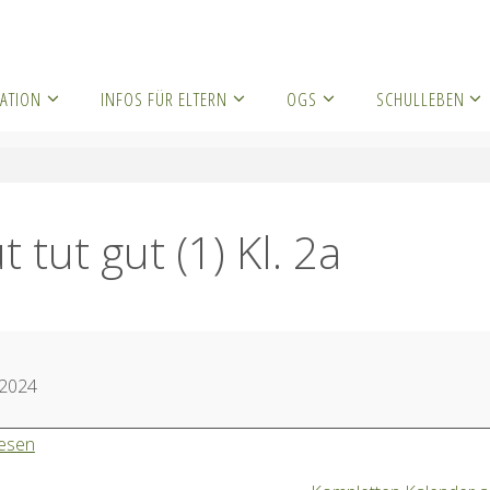
ATION
INFOS FÜR ELTERN
OGS
SCHULLEBEN
eranstaltung
Mut tut gut (1) Kl. 2a
 tut gut (1) Kl. 2a
.2024
lesen