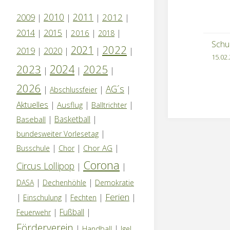
2a
2010
2011
2012
2009
|
|
|
|
2014
|
2015
|
|
|
2016
2018
Schu
2022
2021
2019
|
2020
|
|
|
15.02
2024
2023
2025
|
|
|
2026
AG´s
|
|
|
Abschlussfeier
Aktuelles
|
|
|
Ausflug
Balltrichter
|
Basketball
|
Baseball
|
bundesweiter Vorlesetag
|
|
|
Chor AG
Busschule
Chor
Corona
Circus Lollipop
|
|
|
|
DASA
Dechenhöhle
Demokratie
Ferien
|
|
|
|
Einschulung
Fechten
|
Fußball
|
Feuerwehr
Förderverein
|
|
Handball
Igel