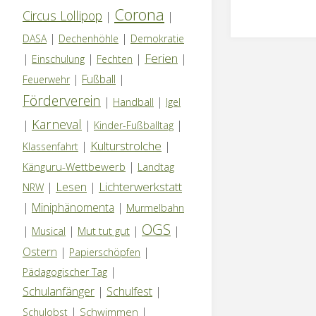
Corona
Circus Lollipop
|
|
|
|
DASA
Dechenhöhle
Demokratie
Ferien
|
|
|
|
Einschulung
Fechten
|
Fußball
|
Feuerwehr
Förderverein
|
|
Handball
Igel
Karneval
|
|
|
Kinder-Fußballtag
Kulturstrolche
|
|
Klassenfahrt
|
Känguru-Wettbewerb
Landtag
Lichterwerkstatt
|
Lesen
|
NRW
|
Miniphänomenta
|
Murmelbahn
OGS
|
|
|
|
Mut tut gut
Musical
Ostern
|
|
Papierschöpfen
|
Pädagogischer Tag
Schulanfänger
|
Schulfest
|
|
|
Schwimmen
Schulobst