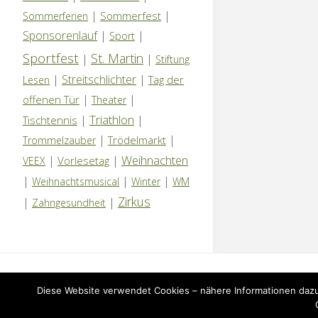
|
|
Sommerfest
Sommerferien
Sponsorenlauf
|
|
Sport
Sportfest
St. Martin
|
|
Stiftung
|
Streitschlichter
|
Tag der
Lesen
|
|
offenen Tür
Theater
Triathlon
|
|
Tischtennis
|
|
Trödelmarkt
Trommelzauber
Weihnachten
|
|
Vorlesetag
VEEX
|
|
|
Weihnachtsmusical
Winter
WM
Zirkus
|
|
Zahngesundheit
IMPRESSUM
|
DATENSCHUTZERKLÄRUNG
|
NEWS
Diese Website verwendet Cookies – nähere Informationen dazu 
©2026 Grundschule Kuhlerkamp