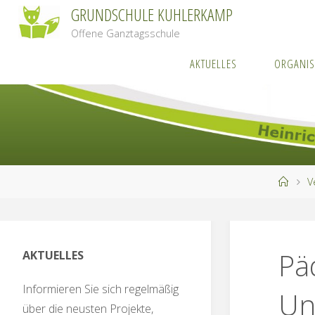
Zum
GRUNDSCHULE KUHLERKAMP
Inhalt
Offene Ganztagsschule
springen
AKTUELLES
ORGANIS
Start
V
Pä
AKTUELLES
Informieren Sie sich regelmäßig
Un
über die neusten Projekte,