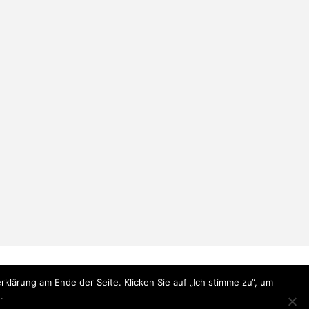
lärung am Ende der Seite. Klicken Sie auf „Ich stimme zu“, um
.
Präsentiert von
Fluida
&
WordPress.