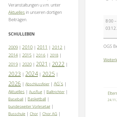
Veranstaltungen u.v.m. unter
Aktuelles
in unseren dortigen
Pädago
Beiträgen.
8:00
Tag-
03.12
kein
SCHULLEBEN
Unterri
OGS Be
2010
2011
2012
2009
|
|
|
|
2014
|
2015
|
|
|
2016
2018
Weiter
2022
2021
2019
|
2020
|
|
|
2024
2023
2025
|
|
|
2026
AG´s
|
|
|
Abschlussfeier
Aktuelles
|
|
|
Ausflug
Balltrichter
Elte
|
Basketball
|
Baseball
24.11
|
bundesweiter Vorlesetag
|
|
|
Chor AG
Busschule
Chor