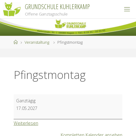
Zum
GRUNDSCHULE KUHLERKAMP
Inhalt
Offene Ganztagsschule
springen
Start
Veranstaltung
Pfingstmontag
Pfingstmontag
Pfingstmontag
Ganztägig
17.05.2027
Weiterlesen
Kompletten Kalender ansehen