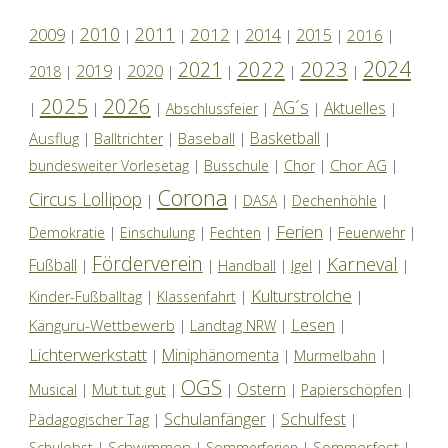
2010
2011
2012
2014
2009
2015
2016
|
|
|
|
|
|
|
2024
2022
2023
2021
2019
2020
2018
|
|
|
|
|
|
2025
2026
AG´s
Aktuelles
|
|
|
Abschlussfeier
|
|
|
Basketball
Ausflug
Baseball
|
Balltrichter
|
|
|
Chor AG
bundesweiter Vorlesetag
|
Busschule
|
Chor
|
|
Corona
Circus Lollipop
|
|
DASA
|
Dechenhöhle
|
Ferien
Demokratie
|
Einschulung
|
Fechten
|
|
Feuerwehr
|
Förderverein
Karneval
Fußball
|
|
Handball
|
Igel
|
|
Kulturstrolche
Kinder-Fußballtag
|
Klassenfahrt
|
|
Lesen
Känguru-Wettbewerb
|
Landtag NRW
|
|
Lichterwerkstatt
Miniphänomenta
|
|
Murmelbahn
|
OGS
Ostern
Mut tut gut
Musical
|
|
|
|
Papierschöpfen
|
Schulanfänger
Schulfest
Pädagogischer Tag
|
|
|
Schwimmen
Sommerfest
Schulobst
|
|
Sommerferien
|
|