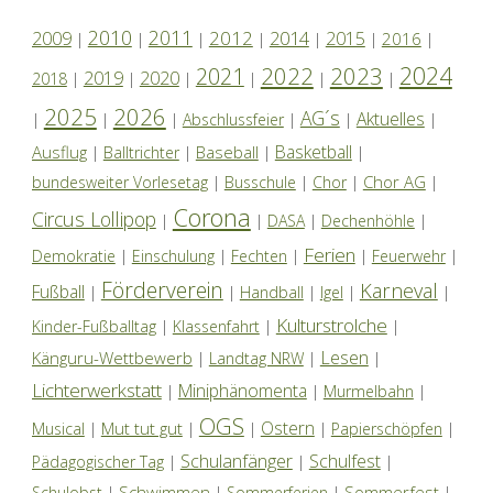
2010
2011
2012
2014
2009
2015
2016
|
|
|
|
|
|
|
2024
2022
2023
2021
2019
2020
2018
|
|
|
|
|
|
2025
2026
AG´s
Aktuelles
|
|
|
Abschlussfeier
|
|
|
Basketball
Ausflug
Baseball
|
Balltrichter
|
|
|
Chor AG
bundesweiter Vorlesetag
|
Busschule
|
Chor
|
|
Corona
Circus Lollipop
|
|
DASA
|
Dechenhöhle
|
Ferien
Demokratie
|
Einschulung
|
Fechten
|
|
Feuerwehr
|
Förderverein
Karneval
Fußball
|
|
Handball
|
Igel
|
|
Kulturstrolche
Kinder-Fußballtag
|
Klassenfahrt
|
|
Lesen
Känguru-Wettbewerb
|
Landtag NRW
|
|
Lichterwerkstatt
Miniphänomenta
|
|
Murmelbahn
|
OGS
Ostern
Mut tut gut
Musical
|
|
|
|
Papierschöpfen
|
Schulanfänger
Schulfest
Pädagogischer Tag
|
|
|
Schwimmen
Sommerfest
Schulobst
|
|
Sommerferien
|
|