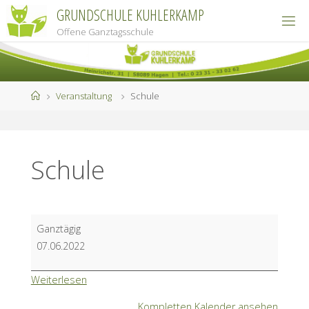
Zum
GRUNDSCHULE KUHLERKAMP
Inhalt
Offene Ganztagsschule
springen
Start
Veranstaltung
Schule
Schule
Schule
Ganztägig
07.06.2022
Weiterlesen
Kompletten Kalender ansehen