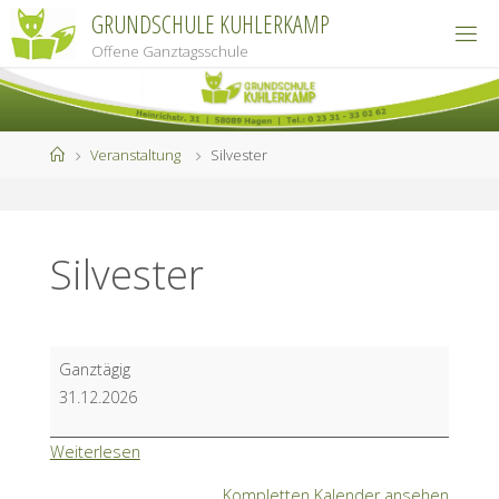
Zum
GRUNDSCHULE KUHLERKAMP
Inhalt
Offene Ganztagsschule
springen
Start
Veranstaltung
Silvester
Silvester
Silvester
Ganztägig
31.12.2026
Weiterlesen
Kompletten Kalender ansehen