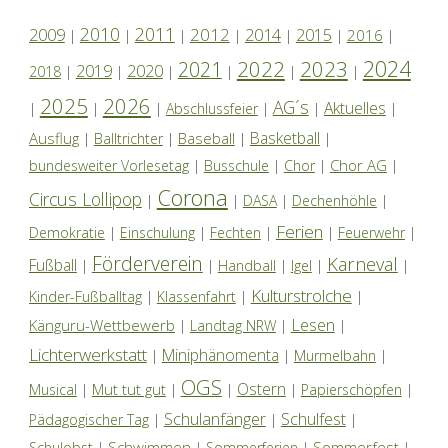
2010
2011
2012
2014
2009
2015
2016
|
|
|
|
|
|
|
2024
2022
2023
2021
2019
2020
2018
|
|
|
|
|
|
2025
2026
AG´s
Aktuelles
|
|
|
Abschlussfeier
|
|
|
Basketball
Ausflug
Baseball
|
Balltrichter
|
|
|
Chor AG
bundesweiter Vorlesetag
|
Busschule
|
Chor
|
|
Corona
Circus Lollipop
|
|
DASA
|
Dechenhöhle
|
Ferien
Demokratie
|
Einschulung
|
Fechten
|
|
Feuerwehr
|
Förderverein
Karneval
Fußball
|
|
Handball
|
Igel
|
|
Kulturstrolche
Kinder-Fußballtag
|
Klassenfahrt
|
|
Lesen
Känguru-Wettbewerb
|
Landtag NRW
|
|
Lichterwerkstatt
Miniphänomenta
|
|
Murmelbahn
|
OGS
Ostern
Mut tut gut
Musical
|
|
|
|
Papierschöpfen
|
Schulanfänger
Schulfest
Pädagogischer Tag
|
|
|
Schwimmen
Sommerfest
Schulobst
|
|
Sommerferien
|
|