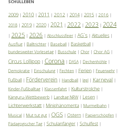
SCHULLEBEN
2010
2011
2012
2014
2009
2015
2016
|
|
|
|
|
|
|
2024
2022
2023
2021
2019
2020
2018
|
|
|
|
|
|
2025
2026
AG´s
Aktuelles
|
|
|
Abschlussfeier
|
|
|
Basketball
Ausflug
Baseball
|
Balltrichter
|
|
|
Chor AG
bundesweiter Vorlesetag
|
Busschule
|
Chor
|
|
Corona
Circus Lollipop
|
|
DASA
|
Dechenhöhle
|
Ferien
Demokratie
|
Einschulung
|
Fechten
|
|
Feuerwehr
|
Förderverein
Karneval
Fußball
|
|
Handball
|
Igel
|
|
Kulturstrolche
Kinder-Fußballtag
|
Klassenfahrt
|
|
Lesen
Känguru-Wettbewerb
|
Landtag NRW
|
|
Lichterwerkstatt
Miniphänomenta
|
|
Murmelbahn
|
OGS
Ostern
Mut tut gut
Musical
|
|
|
|
Papierschöpfen
|
Schulanfänger
Schulfest
Pädagogischer Tag
|
|
|