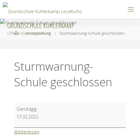
Zum
Inhalt
springen
GRUNDSCHULE KUHLERKAMP
Start
Offene Ganztagsschule
Veranstaltung
Sturmwarnung-Schule geschlossen
Sturmwarnung-
Schule geschlossen
Sturmwarnung-
Ganztägig
Schule
17.02.2022
geschlossen
Weiterlesen