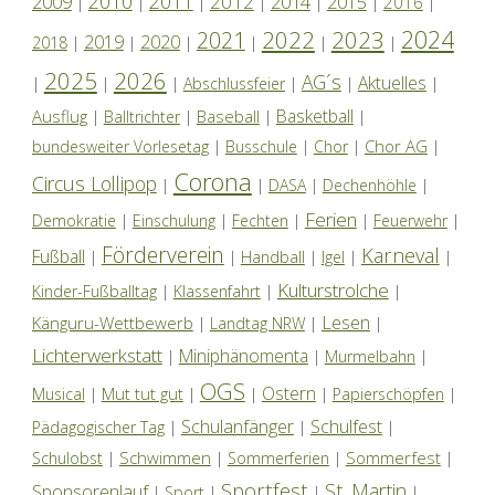
2010
2011
2012
2014
2009
2015
2016
|
|
|
|
|
|
|
2024
2022
2023
2021
2019
2020
2018
|
|
|
|
|
|
2025
2026
AG´s
Aktuelles
|
|
|
Abschlussfeier
|
|
|
Basketball
Ausflug
Baseball
|
Balltrichter
|
|
|
Chor AG
bundesweiter Vorlesetag
|
Busschule
|
Chor
|
|
Corona
Circus Lollipop
|
|
DASA
|
Dechenhöhle
|
Ferien
Demokratie
|
Einschulung
|
Fechten
|
|
Feuerwehr
|
Förderverein
Karneval
Fußball
|
|
Handball
|
Igel
|
|
Kulturstrolche
Kinder-Fußballtag
|
Klassenfahrt
|
|
Lesen
Känguru-Wettbewerb
|
Landtag NRW
|
|
Lichterwerkstatt
Miniphänomenta
|
|
Murmelbahn
|
OGS
Ostern
Mut tut gut
Musical
|
|
|
|
Papierschöpfen
|
Schulanfänger
Schulfest
Pädagogischer Tag
|
|
|
Schwimmen
Sommerfest
Schulobst
|
|
Sommerferien
|
|
Sportfest
St. Martin
Sponsorenlauf
|
Sport
|
|
|