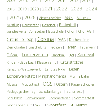
2010
2011
2012
2014
2009
2015
2016
|
|
|
|
|
|
|
2024
2022
2023
2021
2019
2020
2018
|
|
|
|
|
|
2025
2026
AG´s
Aktuelles
|
|
|
Abschlussfeier
|
|
|
Basketball
Ausflug
Baseball
|
Balltrichter
|
|
|
Chor AG
bundesweiter Vorlesetag
|
Busschule
|
Chor
|
|
Corona
Circus Lollipop
|
|
DASA
|
Dechenhöhle
|
Ferien
Demokratie
|
Einschulung
|
Fechten
|
|
Feuerwehr
|
Förderverein
Karneval
Fußball
|
|
Handball
|
Igel
|
|
Kulturstrolche
Kinder-Fußballtag
|
Klassenfahrt
|
|
Lesen
Känguru-Wettbewerb
|
Landtag NRW
|
|
Lichterwerkstatt
Miniphänomenta
|
|
Murmelbahn
|
OGS
Ostern
Mut tut gut
Musical
|
|
|
|
Papierschöpfen
|
Schulanfänger
Schulfest
Pädagogischer Tag
|
|
|
Schwimmen
Sommerfest
Schulobst
|
|
Sommerferien
|
|
Sportfest
St. Martin
Sponsorenlauf
|
Sport
|
|
|