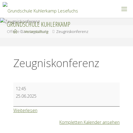
Zum
Inhalt
springen
GRUNDSCHULE KUHLERKAMP
Start
Offene Ganztagsschule
Veranstaltung
Zeugniskonferenz
Zeugniskonferenz
Zeugniskonferenz
12:45
25.06.2025
Weiterlesen
Kompletten Kalender ansehen