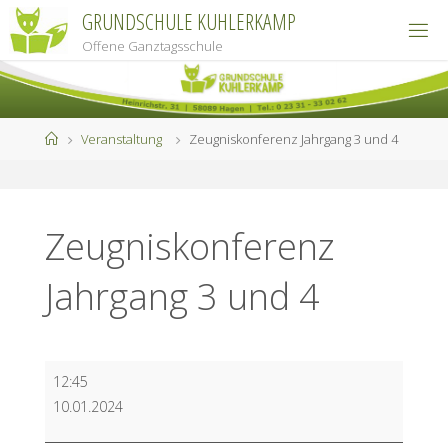
Zum
GRUNDSCHULE KUHLERKAMP
Inhalt
Offene Ganztagsschule
springen
Start
Veranstaltung
Zeugniskonferenz Jahrgang 3 und 4
Zeugniskonferenz
Jahrgang 3 und 4
Zeugniskonferenz
12:45
Jahrgang
10.01.2024
3
und