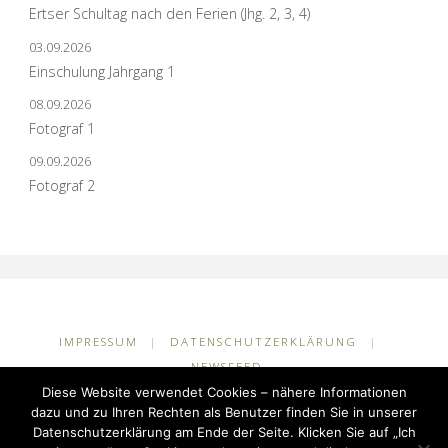
Ertser Schultag nach den Ferien (Jhg. 2, 3, 4)
03.09.2026
Einschulung Jahrgang 1
08.09.2026
Fotograf 1
09.09.2026
Fotograf 2
IMPRESSUM
|
DATENSCHUTZERKLÄRUNG
|
NEWSFEED
Diese Website verwendet Cookies – nähere Informationen
©2026 Grundschule Kuhlerkamp
dazu und zu Ihren Rechten als Benutzer finden Sie in unserer
Datenschutzerklärung am Ende der Seite. Klicken Sie auf „Ich