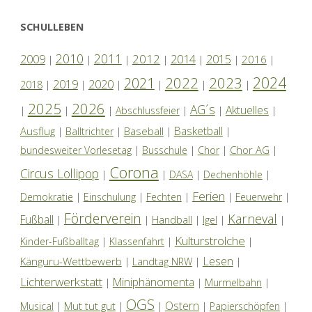
SCHULLEBEN
2010
2011
2012
2014
2009
2015
2016
|
|
|
|
|
|
|
2024
2022
2023
2021
2019
2020
2018
|
|
|
|
|
|
2025
2026
AG´s
Aktuelles
|
|
|
Abschlussfeier
|
|
|
Basketball
Ausflug
Baseball
|
Balltrichter
|
|
|
Chor AG
bundesweiter Vorlesetag
|
Busschule
|
Chor
|
|
Corona
Circus Lollipop
|
|
DASA
|
Dechenhöhle
|
Ferien
Demokratie
|
Einschulung
|
Fechten
|
|
Feuerwehr
|
Förderverein
Karneval
Fußball
|
|
Handball
|
Igel
|
|
Kulturstrolche
Kinder-Fußballtag
|
Klassenfahrt
|
|
Lesen
Känguru-Wettbewerb
|
Landtag NRW
|
|
Lichterwerkstatt
Miniphänomenta
|
|
Murmelbahn
|
OGS
Ostern
Mut tut gut
Musical
|
|
|
|
Papierschöpfen
|